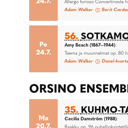
24.7.
Allergo furioso Concertinosta hui
Adam Walker
Berit Carda
56.
SOTKAMON
Pe
Amy Beach (1867—1944)
:
24.7.
Teema ja muunnelmat op. 80 huilu
Adam Walker
Danel-kvarte
ORSINO ENSEMB
35.
KUHMO-TA
Ma
Cecilia Damström (1988)
:
20.7.
Raakku op. 96 puhallinkvintetil