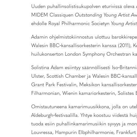
Uuden puhallinsolistisukupolven eturivissä olev
MIDEM Classiquen
Outstanding Young Artist A
ehdolle Royal Philharmonic Societyn
Young Artis
Adamin ohjelmistokiinnostus ulottuu barokkireper
Walesin BBC‑kansallisorkesterin kanssa (2011), K
huilukonserton London Symphony Orchestran kans
Solistina Adam esiintyy säännöllisesti Iso‑Brit
Ulster, Scottish Chamber ja Walesin BBC‑kansall
Grant Park Festivalin, Meksikon kansallisorkes
Filharmonian, Wienin kamariorkesterin, Soliste
Omistautuneena kamarimuusikkona, jolla on uteli
Aldeburgh‑festivaalilla. Yhtye koostuu viidestä 
tuoda esiin puhallinkamarimusiikin syvyys ja moni
Louvressa, Hampurin Elbphilharmonie, Frankfurt A