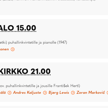
LO 15.00
i) puhallinkvintetille ja pianolle (1947)
tonen
IRKKO 21.00
v. puhallinkvintetille ja jousille František Hertl)
hälä
Andres Kaljuste
Bjørg Lewis
Zoran Marković