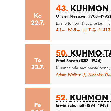
43.
KUHMON K
Ke
Olivier Messiaen (1908—1992)
22.7.
Le merle noir (Mustarastas - Tur
Adam Walker
Tuija Hakkil
50.
KUHMO-TA
To
Ethel Smyth (1858—1944)
:
23.7.
Muunnelmia sävelmästä Bonny Sw
Adam Walker
Nicholas Da
52.
KUHMON K
Pe
Erwín Schulhoff (1894—1942)
: