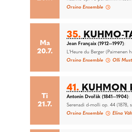
Orsino Ensemble
35.
KUHMO-TA
Ma
Jean Françaix (1912—1997)
:
20.7.
L'Heure du Berger (Paimenen hetk
Orsino Ensemble
Olli Mus
41.
KUHMON K
Ti
Antonín Dvořák (1841—1904)
:
21.7.
Serenadi d-molli op. 44 (1878, so
Orsino Ensemble
Elina Vä