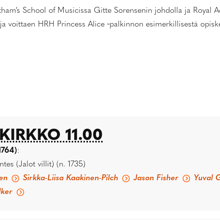
ham’s School of Musicissa Gitte Sorensenin johdolla ja Royal 
 voittaen HRH Princess Alice ‑palkinnon esimerkillisestä opiske
IRKKO 11.00
1764)
:
es (Jalot villit) (n. 1735)
en
Sirkka-Liisa Kaakinen-Pilch
Jason Fisher
Yuval G
ker