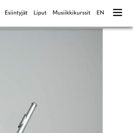
Esiintyjät
Liput
Musiikkikurssit
EN
ma
Esiintyjät
Liput
Musiikkikurssit
EN