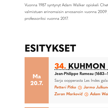
Vuonna 1987 syntynyt Adam Walker opiskeli Chet
valmistuen erinomaisin arvosanoin vuonna 2009 ja
professoriksi vuonna 2017.
ESITYKSET
34.
KUHMON K
Jean-Philippe Rameau (1683—
Ma
Sarja oopperasta Les Indes galant
20.7.
Petteri Pitko
Jarmo Julkun
Zoran Marković
Adam Wal