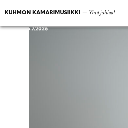
Siirry
suoraan
— Yhtä juhlaa!
KUHMON KAMARIMUSIIKKI
sisältöön