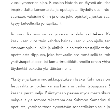
vuosikymmenen ajan. Kurssien historia on täynnä ainutla
inspiroiduttu konserteista ja opettajista, löydetty uusi int
saunaan, valoisiin öihin ja onpa joku opiskelija joskus sa
kysyy taiteellisilta johtajilta…).
Kuhmon Kamarimusiikki ja sen musiikkikurssit tekevät Ka
keskuksen vuosittain kahden heinäkuisen viikon ajalle, tän
Ammattiopiskelijoille ja aktiivisille soitonharrastajille tark
opettajasta riippuen, joko festivaalin ensimmäisellä tai toi
yksityisopetukseen tai kamarimusiikkitunneille oman yht
täydentää pakettia yksittäistunneilla.
Yksityis- ja kamarimusiikkiopetuksen lisäksi Kuhmossa o
festivaalitaiteilijoiden kanssa kamarimusiikin työpajoissa.
kesänä peräti neljä. Esiintymään pääsee myös mestarikurss
näkyvä ja yleisömme rakastama osa Kuhmon Kamarimusiikk
opetusta, yhteissoittoon syventävän sonaattilabran sekä jo