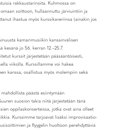
atuisia rakkaustarinoita. Kuhmossa on
o omaan soittoon, hullaannuttu järviuintiin ja
attanut ihastua myös kurssikaveriinsa (ainakin jos
inuusta kamarimusiikin kansainvälisen
ä kesänä jo 56. kerran 12.–25.7.
oitetut kurssit järjestetään pääsääntöisesti,
sella viikolla. Kurssillamme voi hakea
yeen kanssa, osallistua myös molempiin sekä
n mahdollista päästä esiintymään
 Suuren suosion takia niitä järjestetään tänä
ien oppilaskonserteissa, jotka ovat aina olleet
ia. Kurssimme tarjoavat lisäksi improvisaatio-
usisoittimien ja flyygelin huoltoon perehdyttäviä