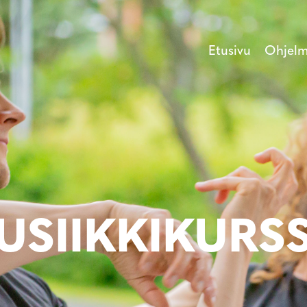
Etusivu
Ohjel
USIIKKIKURSS