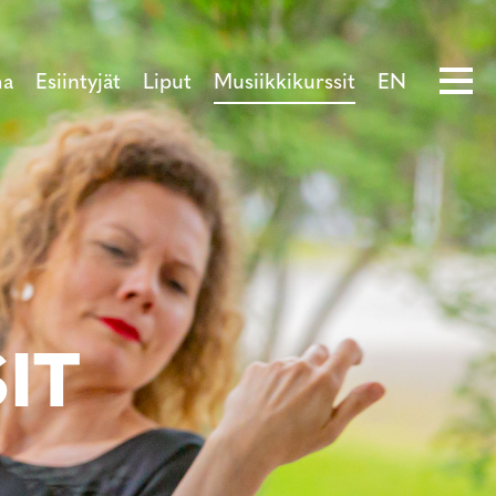
ma
Esiintyjät
Liput
Musiikkikurssit
EN
IT