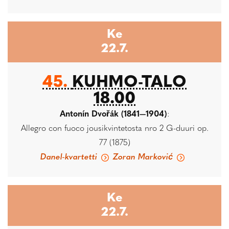
Ke
22.7.
45.
KUHMO-TALO
18.00
Antonín Dvořák (1841—1904)
:
Allegro con fuoco jousikvintetosta nro 2 G-duuri op.
77 (1875)
Danel-kvartetti
Zoran Marković
Ke
22.7.