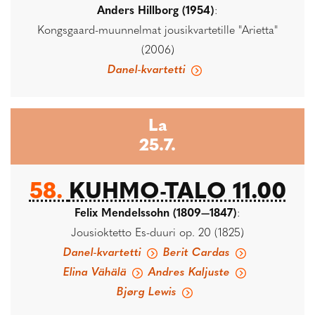
Anders Hillborg (1954)
:
Kongsgaard-muunnelmat jousikvartetille "Arietta"
(2006)
Danel-kvartetti
La
25.7.
58.
KUHMO-TALO 11.00
Felix Mendelssohn (1809—1847)
:
Jousioktetto Es-duuri op. 20 (1825)
Danel-kvartetti
Berit Cardas
Elina Vähälä
Andres Kaljuste
Bjørg Lewis