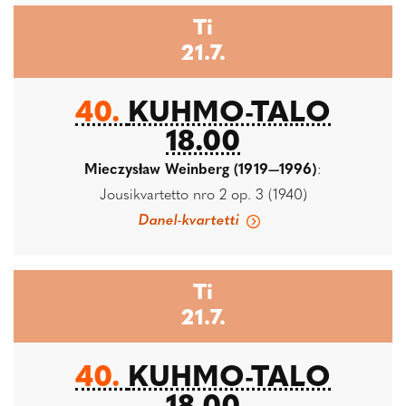
Ti
21.7.
40.
KUHMO-TALO
18.00
Mieczysław Weinberg (1919—1996)
:
Jousikvartetto nro 2 op. 3 (1940)
Danel-kvartetti
Ti
21.7.
40.
KUHMO-TALO