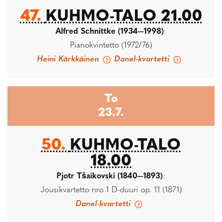
47.
KUHMO-TALO 21.00
Alfred Schnittke (1934—1998)
:
Pianokvintetto (1972/76)
Heini Kärkkäinen
Danel-kvartetti
To
23.7.
50.
KUHMO-TALO
18.00
Pjotr Tšaikovski (1840—1893)
:
Jousikvartetto nro 1 D-duuri op. 11 (1871)
Danel-kvartetti