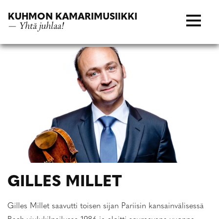
Siirry
KUHMON KAMARIMUSIIKKI
suoraan
— Yhtä juhlaa!
sisältöön
GILLES MILLET
Gilles Millet saavutti toisen sijan Pariisin kansainvälisessä