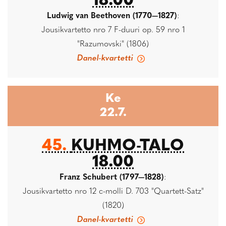
18.00
Ludwig van Beethoven (1770—1827)
:
Jousikvartetto nro 7 F-duuri op. 59 nro 1
"Razumovski" (1806)
Danel-kvartetti
Ke
22.7.
45.
KUHMO-TALO
18.00
Franz Schubert (1797—1828)
:
Jousikvartetto nro 12 c-molli D. 703 "Quartett-Satz"
(1820)
Danel-kvartetti