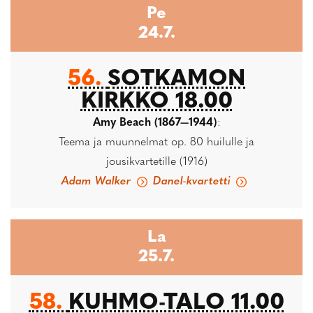
Pe
24.7.
56.
SOTKAMON
KIRKKO 18.00
Amy Beach (1867—1944)
:
Teema ja muunnelmat op. 80 huilulle ja
jousikvartetille (1916)
Adam Walker
Danel-kvartetti
La
25.7.
58.
KUHMO-TALO 11.00