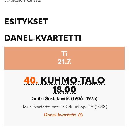
säveltäjien kanssa.
ESITYKSET
DANEL-KVARTETTI
Ti
21.7.
40.
KUHMO-TALO
18.00
Dmitri Šostakovitš (1906—1975)
:
Jousikvartetto nro 1 C-duuri op. 49 (1938)
Danel-kvartetti