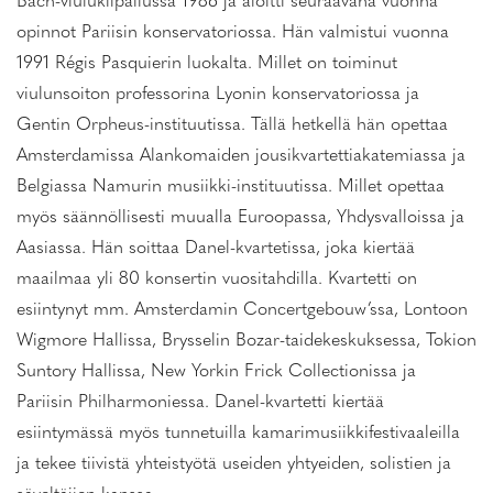
Bach-viulukilpailussa 1986 ja aloitti seuraavana vuonna
opinnot Pariisin konservatoriossa. Hän valmistui vuonna
1991 Régis Pasquierin luokalta. Millet on toiminut
viulunsoiton professorina Lyonin konservatoriossa ja
Gentin Orpheus-instituutissa. Tällä hetkellä hän opettaa
Amsterdamissa Alankomaiden jousikvartettiakatemiassa ja
Belgiassa Namurin musiikki-instituutissa. Millet opettaa
myös säännöllisesti muualla Euroopassa, Yhdysvalloissa ja
Aasiassa. Hän soittaa Danel-kvartetissa, joka kiertää
maailmaa yli 80 konsertin vuositahdilla. Kvartetti on
esiintynyt mm. Amsterdamin Concertgebouw’ssa, Lontoon
Wigmore Hallissa, Brysselin Bozar-taidekeskuksessa, Tokion
Suntory Hallissa, New Yorkin Frick Collectionissa ja
Pariisin Philharmoniessa. Danel-kvartetti kiertää
esiintymässä myös tunnetuilla kamarimusiikkifestivaaleilla
ja tekee tiivistä yhteistyötä useiden yhtyeiden, solistien ja