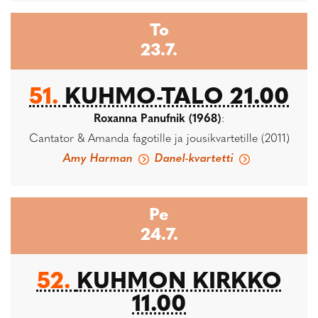
To
23.7.
51.
KUHMO-TALO 21.00
Roxanna Panufnik (1968)
:
Cantator & Amanda fagotille ja jousikvartetille (2011)
Amy Harman
Danel-kvartetti
Pe
24.7.
52.
KUHMON KIRKKO
11.00