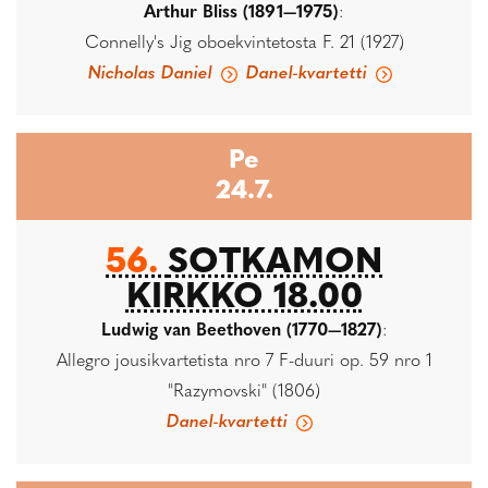
Arthur Bliss (1891—1975)
:
Connelly's Jig oboekvintetosta F. 21 (1927)
Nicholas Daniel
Danel-kvartetti
Pe
24.7.
56.
SOTKAMON
KIRKKO 18.00
Ludwig van Beethoven (1770—1827)
:
Allegro jousikvartetista nro 7 F-duuri op. 59 nro 1
"Razymovski" (1806)
Danel-kvartetti