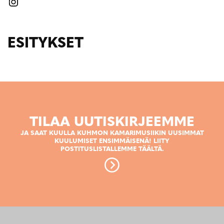
ESITYKSET
TILAA UUTISKIRJEEMME
JA SAAT KUULLA KUHMON KAMARIMUSIIKIN UUSIMMAT
KUULUMISET ENSIMMÄISENÄ! LIITY
POSTITUSLISTALLEMME TÄÄLTÄ.