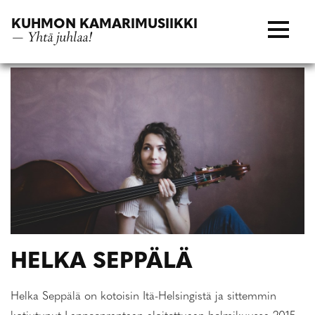
Siirry
KUHMON KAMARIMUSIIKKI
suoraan
— Yhtä juhlaa!
sisältöön
HELKA SEPPÄLÄ
Helka Seppälä on kotoisin Itä-Helsingistä ja sittemmin