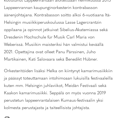
kotiutunut Lappeenrantaan aloitettuaan helmikuussa 2015
Lappeenrannan kaupunginorkesterin kontrabasson
äänenjohtajana. Kontrabasson soitto alkoi 6-vuotiaana Itä-
Helsingin musiikkiperuskoulussa Lasse Lagercrantzin
oppilaana ja opinnot jatkuivat Sibelius-Akatemiassa sekä
Dresdenin Hochschule für Musik Carl Maria von
Weberissä. Musiikin maisteriksi hän valmistui keväällä
2021. Opettajina ovat olleet Panu Pärssinen, Juho
Martikainen, Kati Salovaara sekä Benedikt Hübner.
Orkesteritöiden lisäksi Helka on kiintynyt kamarimusiikkiin
ja päässyt toteuttamaan intohimoaan lukuisilla festivaaleilla
kuten mm. Helsingin juhlaviikot, Meidän Festivaali sekä
Kaakon kamarimusiikki. Seppälä on myös vuonna 2019
perustetun lappeenrantalaisen Kumaus-festivaalin yksi
kolmesta perustajasta ja taiteellisista johtajista.