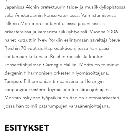
Japanissa Aichin prefektuurin taide- ja musiikkiyliopistossa
sekä Amsterdamin konservatoriossa. Valmistumisensa
jälkeen Morita on soittanut useissa japanilaisissa
orkestereissa ja kamarimusiikkiyhtyeissä. Vuonna 2006
hänet kutsuttiin New Yorkiin esiintymään säveltäjä Steve
Reichin 70-vuotisjuhlaproduktioon, jossa hän pääsi
soittamaan kokonaan Reichin musiikista kootun
konserttiohjelman Carnegie Halliin. Morita on toiminut
Bergenin filharmonisen orkesterin lyömäsoittajana,
Tampere Filharmonian timpanistina ja Helsingin
kaupunginorkesterin löymäsoitinten äänenjohtajana.
Moritan nykyinen työpaikka on Radion sinfoniaorkesteri,
jossa hän toimii patarumpujen varaäänenjohtajana.
ESITYKSET