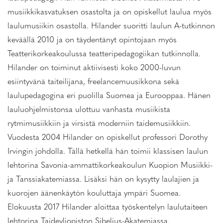
musiikkikasvatuksen osastolta ja on opiskellut laulua myös
laulumusiikin osastolla. Hilander suoritti laulun A-tutkinnon
keväällä 2010 ja on täydentänyt opintojaan myös
Teatterikorkeakoulussa teatteripedagogiikan tutkinnolla.
Hilander on toiminut aktiivisesti koko 2000-luvun
esiintyvänä taiteilijana, freelancemuusikkona sekä
laulupedagogina eri puolilla Suomea ja Eurooppaa. Hänen
lauluohjelmistonsa ulottuu vanhasta musiikista
rytmimusiikkiin ja virsistä moderniin taidemusiikkiin.
Vuodesta 2004 Hilander on opiskellut professori Dorothy
Irvingin johdolla. Tällä hetkellä hän toimii klassisen laulun
lehtorina Savonia-ammattikorkeakoulun Kuopion Musiikki-
ja Tanssiakatemiassa. Lisäksi hän on kysytty laulajien ja
kuorojen äänenkäytön kouluttaja ympäri Suomea.
Elokuusta 2017 Hilander aloittaa työskentelyn laulutaiteen
lehtorina Taideyliopiston Sibelius-Akatemiassa.