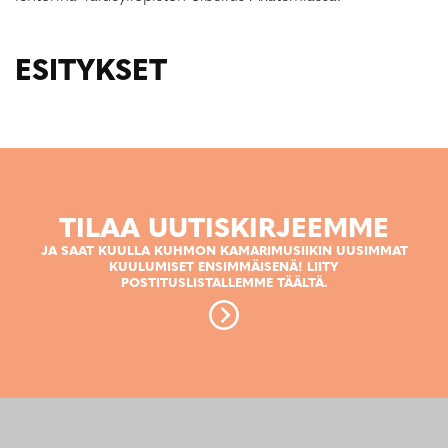
ESITYKSET
TILAA UUTISKIRJEEMME
JA SAAT KUULLA KUHMON KAMARIMUSIIKIN UUSIMMAT
KUULUMISET ENSIMMÄISENÄ! LIITY
POSTITUSLISTALLEMME TÄÄLTÄ.