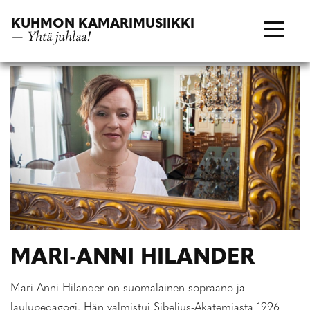
Siirry
KUHMON KAMARIMUSIIKKI
suoraan
— Yhtä juhlaa!
sisältöön
MARI-ANNI HILANDER
Mari-Anni Hilander on suomalainen sopraano ja
laulupedagogi. Hän valmistui Sibelius-Akatemiasta 1996