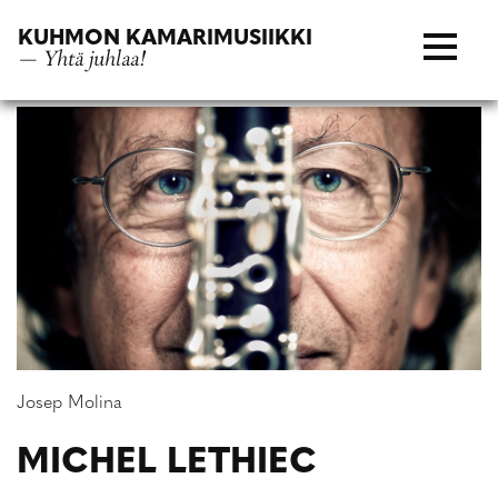
Siirry
KUHMON KAMARIMUSIIKKI
suoraan
— Yhtä juhlaa!
sisältöön
Josep Molina
MICHEL LETHIEC