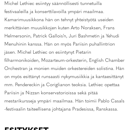
Michel Lethiec esiintyy säännöllisesti tunnetuilla
festivaaleilla ja konserttilavoilla ympäri maailmaa.
Kamarimuusikkona hän on tehnyt yhteistyötä useiden
merkittävien muusikkojen kuten Arto Noraksen, Frans
Helmersonin, Patrick Gallois’n, Juri Bashmetin ja Yehudi
Menuhinin kanssa. Hän on myös Pariisin puhallintrion
jäsen. Michel Lethiec on esiintynyt Pietarin
filharmonikoiden, Mozarteum-orkesterin, English Chamber
Orchestran ja monien muiden orkestereiden solistina. Hän
on myös esittänyt runsaasti nykymusiikkia ja kantaesittänyt
mm. Pendereckin ja Coriglianon teoksia. Lethiec opettaa
Pariisin ja Nizzan konservatorioissa sekä pitää
mestarikursseja ympäri maailmaa. Hän toimii Pablo Casals
-festivaalin taiteellisena johtajana Pradesissa, Ranskassa.