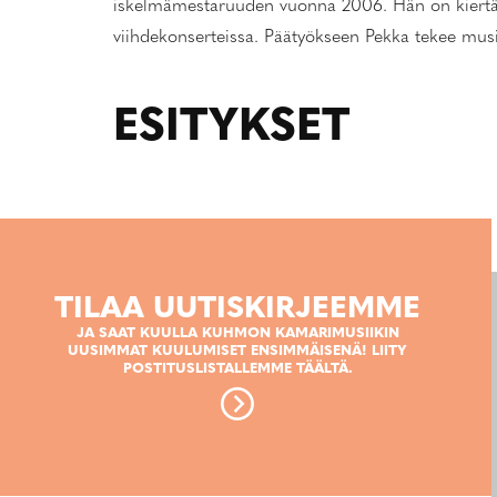
iskelmämestaruuden vuonna 2006. Hän on kiertän
viihdekonserteissa. Päätyökseen Pekka tekee musii
ESITYKSET
TILAA UUTISKIRJEEMME
JA SAAT KUULLA KUHMON KAMARIMUSIIKIN
UUSIMMAT KUULUMISET ENSIMMÄISENÄ! LIITY
POSTITUSLISTALLEMME TÄÄLTÄ.