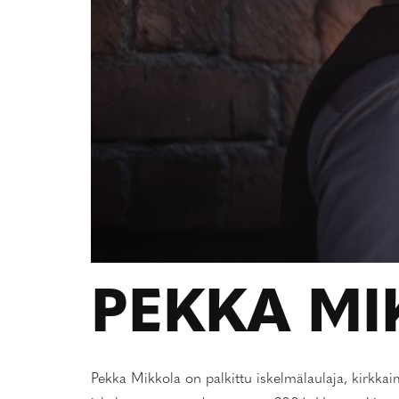
PEKKA M
Pekka Mikkola on palkittu iskelmälaulaja, kirkka