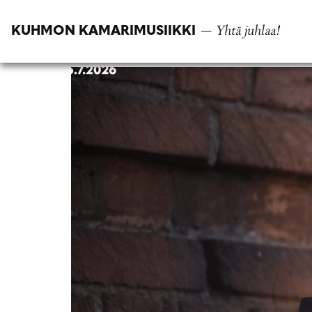
Siirry
suoraan
— Yhtä juhlaa!
KUHMON KAMARIMUSIIKKI
sisältöön