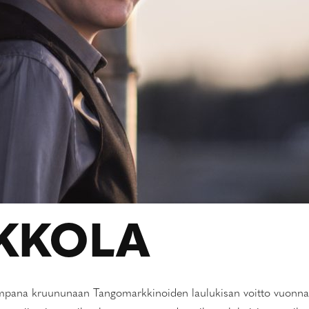
IKKOLA
impana kruununaan Tangomarkkinoiden laulukisan voitto vuonna 201