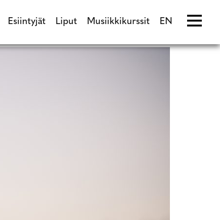
Esiintyjät
Liput
Musiikkikurssit
EN
ma
Esiintyjät
Liput
Musiikkikurssit
EN