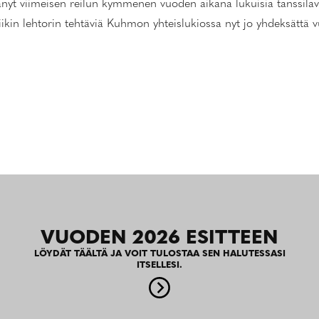
yt viimeisen reilun kymmenen vuoden aikana lukuisia tanssila
kin lehtorin tehtäviä Kuhmon yhteislukiossa nyt jo yhdeksättä v
VUODEN 2026 ESITTEEN
LÖYDÄT TÄÄLTÄ JA VOIT TULOSTAA SEN HALUTESSASI
ITSELLESI.