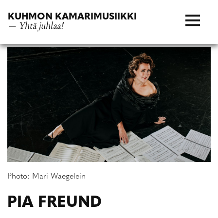
Siirry
KUHMON KAMARIMUSIIKKI
suoraan
— Yhtä juhlaa!
sisältöön
Photo: Mari Waegelein
PIA FREUND