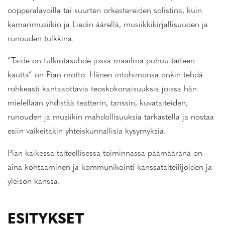
oopperalavoilla tai suurten orkestereiden solistina, kuin
kamarimusiikin ja Liedin äärellä, musiikkikirjallisuuden ja
runouden tulkkina.
”Taide on tulkintasuhde jossa maailma puhuu taiteen
kautta” on Pian motto. Hänen intohimonsa onkin tehdä
rohkeasti kantaaottavia teoskokonaisuuksia joissa hän
mielellään yhdistää teatterin, tanssin, kuvataiteiden,
runouden ja musiikin mahdollisuuksia tarkastella ja nostaa
esiin vaikeitakin yhteiskunnallisia kysymyksiä.
Pian kaikessa taiteellisessa toiminnassa päämääränä on
aina kohtaaminen ja kommunikointi kanssataiteilijoiden ja
yleisön kanssa.
ESITYKSET