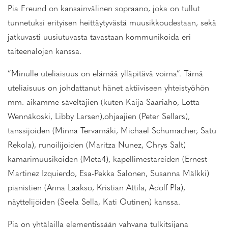
Pia Freund on kansainvälinen sopraano, joka on tullut
tunnetuksi erityisen heittäytyvästä muusikkoudestaan, sekä
jatkuvasti uusiutuvasta tavastaan kommunikoida eri
taiteenalojen kanssa.
”Minulle uteliaisuus on elämää ylläpitävä voima”. Tämä
uteliaisuus on johdattanut hänet aktiiviseen yhteistyöhön
mm. aikamme säveltäjien (kuten Kaija Saariaho, Lotta
Wennäkoski, Libby Larsen),ohjaajien (Peter Sellars),
tanssijoiden (Minna Tervamäki, Michael Schumacher, Satu
Rekola), runoilijoiden (Maritza Nunez, Chrys Salt)
kamarimuusikoiden (Meta4), kapellimestareiden (Ernest
Martinez Izquierdo, Esa-Pekka Salonen, Susanna Mälkki)
pianistien (Anna Laakso, Kristian Attila, Adolf Pla),
näyttelijöiden (Seela Sella, Kati Outinen) kanssa.
Pia on yhtälailla elementissään vahvana tulkitsijana