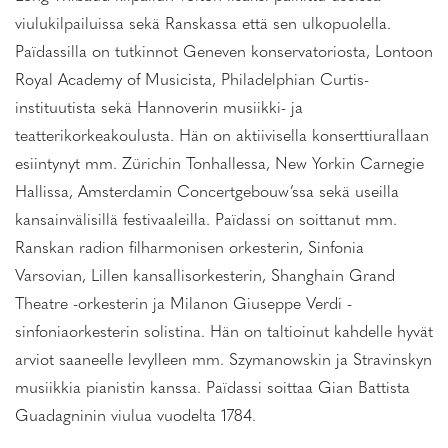
viulukilpailuissa sekä Ranskassa että sen ulkopuolella.
Païdassilla on tutkinnot Geneven konservatoriosta, Lontoon
Royal Academy of Musicista, Philadelphian Curtis-
instituutista sekä Hannoverin musiikki- ja
teatterikorkeakoulusta. Hän on aktiivisella konserttiurallaan
esiintynyt mm. Zürichin Tonhallessa, New Yorkin Carnegie
Hallissa, Amsterdamin Concertgebouw’ssa sekä useilla
kansainvälisillä festivaaleilla. Païdassi on soittanut mm.
Ranskan radion filharmonisen orkesterin, Sinfonia
Varsovian, Lillen kansallisorkesterin, Shanghain Grand
Theatre -orkesterin ja Milanon Giuseppe Verdi -
sinfoniaorkesterin solistina. Hän on taltioinut kahdelle hyvät
arviot saaneelle levylleen mm. Szymanowskin ja Stravinskyn
musiikkia pianistin kanssa. Païdassi soittaa Gian Battista
Guadagninin viulua vuodelta 1784.