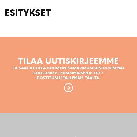
ESITYKSET
TILAA UUTISKIRJEEMME
JA SAAT KUULLA KUHMON KAMARIMUSIIKIN UUSIMMAT
KUULUMISET ENSIMMÄISENÄ! LIITY
POSTITUSLISTALLEMME TÄÄLTÄ.