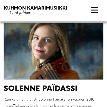
Siirry
KUHMON KAMARIMUSIIKKI
suoraan
— Yhtä juhlaa!
sisältöön
SOLENNE PAÏDASSI
Ranskalainen viulisti Solenne Païdassi on vuoden 2010
Long-Thibaud-kilpailun voiton lisäksi palkittu useissa