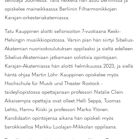
sellistejä Suomessa. Tällä hetkellä hän asuu Berliinissä ja
opiskelee maineikkaassa Berliinin Filharmonikkojen
Karajan-orkesteriakatemiassa.
Tatu Kauppinen aloitti sellonsoiton 7-vuotiaana Keski-
Helsingin musiikkiopistossa. Varsin pian hän siirtyi Sibelius-
Akatemian nuorisokoulutuksen oppilaaksi ja sieltä edelleen
Sibelius-Akatemiaan jatkamaan solistisia opintojaan.
Karajan-Akatemiassa hän aloitti helmikuussa 2023, ja siellä
häntä ohjaa Martin Löhr. Kauppinen opiskelee myös
Hochschule für Musik und Theater Rostock -
taideyliopistossa opettajanaan professori Natalie Clein.
Aikaisempia opettajia ovat olleet Helli Seppä, Tuomas
Lehto, Hannu Kiiski ja professori Marko Ylönen.
Kandidaatin opintojensa aikana hän opiskeli myös
barokkiselloa Markku Luolajan-Mikkolan oppilaana.