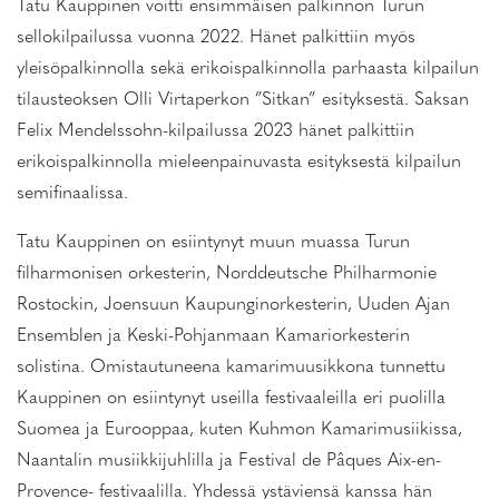
Tatu Kauppinen voitti ensimmäisen palkinnon Turun
sellokilpailussa vuonna 2022. Hänet palkittiin myös
yleisöpalkinnolla sekä erikoispalkinnolla parhaasta kilpailun
tilausteoksen Olli Virtaperkon ”Sitkan” esityksestä. Saksan
Felix Mendelssohn-kilpailussa 2023 hänet palkittiin
erikoispalkinnolla mieleenpainuvasta esityksestä kilpailun
semifinaalissa.
Tatu Kauppinen on esiintynyt muun muassa Turun
filharmonisen orkesterin, Norddeutsche Philharmonie
Rostockin, Joensuun Kaupunginorkesterin, Uuden Ajan
Ensemblen ja Keski-Pohjanmaan Kamariorkesterin
solistina. Omistautuneena kamarimuusikkona tunnettu
Kauppinen on esiintynyt useilla festivaaleilla eri puolilla
Suomea ja Eurooppaa, kuten Kuhmon Kamarimusiikissa,
Naantalin musiikkijuhlilla ja Festival de Pâques Aix-en-
Provence- festivaalilla. Yhdessä ystäviensä kanssa hän