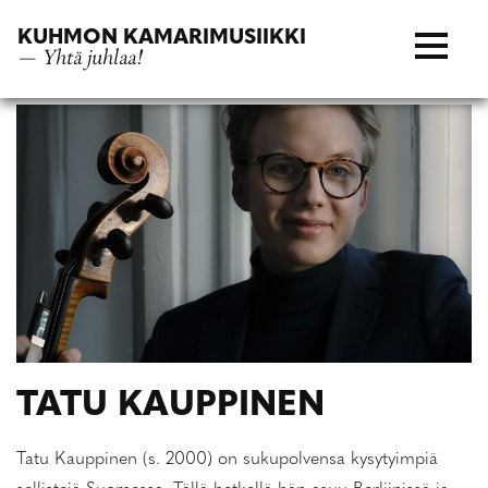
Siirry
KUHMON KAMARIMUSIIKKI
suoraan
— Yhtä juhlaa!
sisältöön
TATU KAUPPINEN
Tatu Kauppinen (s. 2000) on sukupolvensa kysytyimpiä