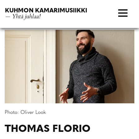
Siirry
KUHMON KAMARIMUSIIKKI
suoraan
— Yhtä juhlaa!
sisältöön
Photo: Oliver Look
THOMAS FLORIO