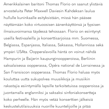
Amerikkalainen baritoni Thomas Florio on saanut ylistäviä
arvosteluita Peter Maxwell Daviesin Kahdeksan laulua
hullulle kuninkaalle esityksistään, missä hän pääsee
näyttämään koko virtuoosisen äänenkäyttönsä ja fyysisen
ilmaisuvoimansa täydessä tehossaan. Florio on esiintynyt
useilla festivaaleilla ja konserttisarjoissa mm. Suomessa,
Belgiassa, Espanjassa, Italiassa, Saksassa, Hollannissa sekä
ympäri USAta. Oopperalavoilla häntä on voinut nähdä
Hampurin ja Baijerin kaupunginoopperoissa, Berliinin
saksalaisessa oopperassa, Opéra national de Lorrainessa ja
San Fransiscon oopperassa. Thomas Florio haluaa myös
kouluttaa uutta sukupolvea muusikkoja ja musiikin
rakastajia esiintymällä lapsille tarkoitetuissa oopperoissa ja
juontamalla englanniksi ja saksaksi sinfoniakonsertteja
koko perheelle. Hän myös vetää konserttien jälkeisiä
keskustelutilaisuuksia nuorille kuuntelijoille ja pitää