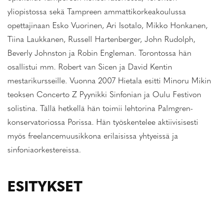
yliopistossa sekä Tampreen ammattikorkeakoulussa
opettajinaan Esko Vuorinen, Ari Isotalo, Mikko Honkanen,
Tiina Laukkanen, Russell Hartenberger, John Rudolph,
Beverly Johnston ja Robin Engleman. Torontossa hän
osallistui mm. Robert van Sicen ja David Kentin
mestarikursseille. Vuonna 2007 Hietala esitti Minoru Mikin
teoksen Concerto Z Pyynikki Sinfonian ja Oulu Festivon
solistina. Tällä hetkellä hän toimii lehtorina Palmgren-
konservatoriossa Porissa. Hän työskentelee aktiivisisesti
myös freelancemuusikkona erilaisissa yhtyeissä ja
sinfoniaorkestereissa.
ESITYKSET