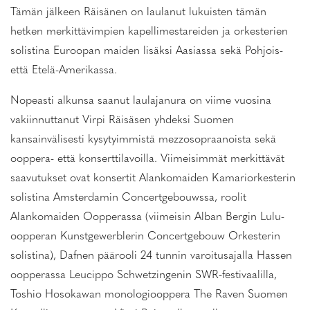
Tämän jälkeen Räisänen on laulanut lukuisten tämän
hetken merkittävimpien kapellimestareiden ja orkesterien
solistina Euroopan maiden lisäksi Aasiassa sekä Pohjois-
että Etelä-Amerikassa.
Nopeasti alkunsa saanut laulajanura on viime vuosina
vakiinnuttanut Virpi Räisäsen yhdeksi Suomen
kansainvälisesti kysytyimmistä mezzosopraanoista sekä
ooppera- että konserttilavoilla. Viimeisimmät merkittävät
saavutukset ovat konsertit Alankomaiden Kamariorkesterin
solistina Amsterdamin Concertgebouwssa, roolit
Alankomaiden Oopperassa (viimeisin Alban Bergin Lulu-
oopperan Kunstgewerblerin Concertgebouw Orkesterin
solistina), Dafnen päärooli 24 tunnin varoitusajalla Hassen
oopperassa Leucippo Schwetzingenin SWR-festivaalilla,
Toshio Hosokawan monologiooppera The Raven Suomen