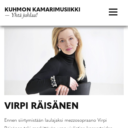
Siirry
KUHMON KAMARIMUSIIKKI
suoraan
— Yhtä juhlaa!
sisältöön
VIRPI RÄISÄNEN
Ennen siirtymistään laulajaksi mezzosopraano Virpi