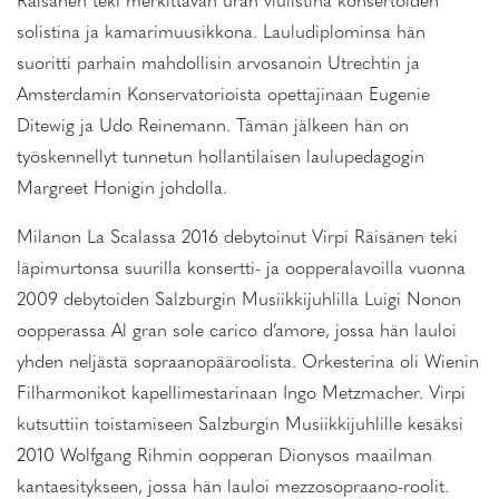
Räisänen teki merkittävän uran viulistina konsertoiden
solistina ja kamarimuusikkona. Lauludiplominsa hän
suoritti parhain mahdollisin arvosanoin Utrechtin ja
Amsterdamin Konservatorioista opettajinaan Eugenie
Ditewig ja Udo Reinemann. Tämän jälkeen hän on
työskennellyt tunnetun hollantilaisen laulupedagogin
Margreet Honigin johdolla.
Milanon La Scalassa 2016 debytoinut Virpi Räisänen teki
läpimurtonsa suurilla konsertti- ja oopperalavoilla vuonna
2009 debytoiden Salzburgin Musiikkijuhlilla Luigi Nonon
oopperassa Al gran sole carico d’amore, jossa hän lauloi
yhden neljästä sopraanopääroolista. Orkesterina oli Wienin
Filharmonikot kapellimestarinaan Ingo Metzmacher. Virpi
kutsuttiin toistamiseen Salzburgin Musiikkijuhlille kesäksi
2010 Wolfgang Rihmin oopperan Dionysos maailman
kantaesitykseen, jossa hän lauloi mezzosopraano-roolit.