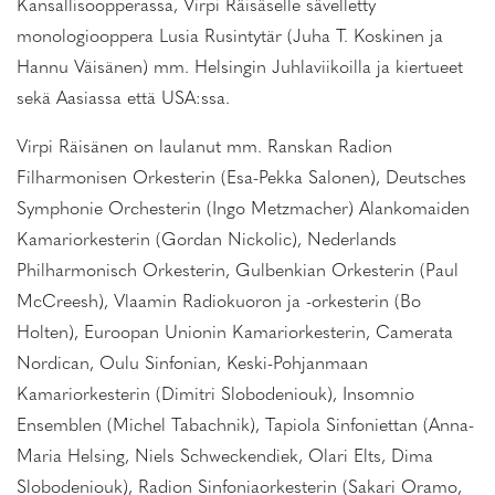
Kansallisoopperassa, Virpi Räisäselle sävelletty
monologiooppera Lusia Rusintytär (Juha T. Koskinen ja
Hannu Väisänen) mm. Helsingin Juhlaviikoilla ja kiertueet
sekä Aasiassa että USA:ssa.
Virpi Räisänen on laulanut mm. Ranskan Radion
Filharmonisen Orkesterin (Esa-Pekka Salonen), Deutsches
Symphonie Orchesterin (Ingo Metzmacher) Alankomaiden
Kamariorkesterin (Gordan Nickolic), Nederlands
Philharmonisch Orkesterin, Gulbenkian Orkesterin (Paul
McCreesh), Vlaamin Radiokuoron ja -orkesterin (Bo
Holten), Euroopan Unionin Kamariorkesterin, Camerata
Nordican, Oulu Sinfonian, Keski-Pohjanmaan
Kamariorkesterin (Dimitri Slobodeniouk), Insomnio
Ensemblen (Michel Tabachnik), Tapiola Sinfoniettan (Anna-
Maria Helsing, Niels Schweckendiek, Olari Elts, Dima
Slobodeniouk), Radion Sinfoniaorkesterin (Sakari Oramo,