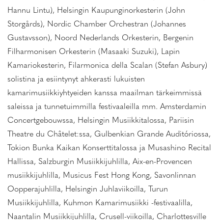
Hannu Lintu), Helsingin Kaupunginorkesterin (John
Storgårds), Nordic Chamber Orchestran (Johannes
Gustavsson), Noord Nederlands Orkesterin, Bergenin
Filharmonisen Orkesterin (Masaaki Suzuki), Lapin
Kamariokesterin, Filarmonica della Scalan (Stefan Asbury)
solistina ja esiintynyt ahkerasti lukuisten
kamarimusiikkiyhtyeiden kanssa maailman tärkeimmissä
saleissa ja tunnetuimmilla festivaaleilla mm. Amsterdamin
Concertgebouwssa, Helsingin Musiikkitalossa, Pariisin
Theatre du Châtelet:ssa, Gulbenkian Grande Auditóriossa,
Tokion Bunka Kaikan Konserttitalossa ja Musashino Recital
Hallissa, Salzburgin Musiikkijuhlilla, Aix-en-Provencen
musiikkijuhlilla, Musicus Fest Hong Kong, Savonlinnan
Oopperajuhlilla, Helsingin Juhlaviikoilla, Turun
Musiikkijuhlilla, Kuhmon Kamarimusiikki -festivaalilla,
Naantalin Musiikkijuhlilla, Crusell-viikoilla, Charlottesville