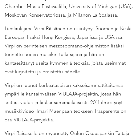
Chamber Music Festivaalilla, University of Michigan (USA),
Moskovan Konservatoriossa, ja Milanon La Scalassa.
Liedlaulajana Virpi Räisänen on esiintynyt Suomen ja Keski-
Euroopan lisäksi Hong Kongissa, Japanissa ja USA:ssa.
Virpi on perinteisen mezzosopraano-ohjelmiston lisäksi
tunnettu uuden musiikin tulkitsijana ja hän on
kantaesittänyt useita kymmeniä teoksia, joista useimmat
ovat kirjoitettu ja omistettu hänelle.
Virpi on luonut korkeatasoisen kaksoisammattitaitonsa
ympärille kansainvälisen VIULAJA-projektin, jossa hän
soittaa viulua ja laulaa samanaikaisesti. 2011 ilmestynyt
musiikkivideo Ilmari Mäenpään teokseen Trasparente on
osa VIULAJA-projektia.
Virpi Räisäselle on myönnetty Oulun Osuuspankin Taitaja-