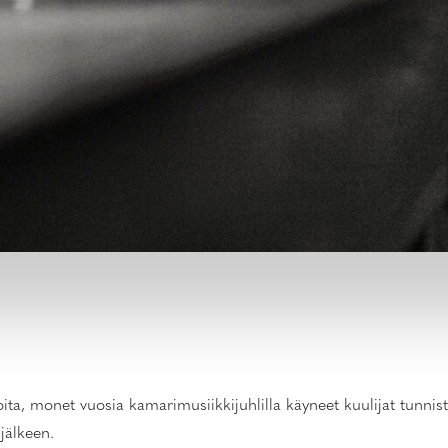
ita, monet vuosia kamarimusiikkijuhlilla käyneet kuulijat tunnis
jälkeen.