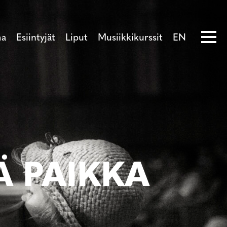
ma
Esiintyjät
Liput
Musiikkikurssit
EN
Ä PAIKKA