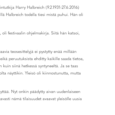
ntutkija Harry Halbreich (9.2.1931-27.6.2016)
llä Halbreich todella tiesi mistä puhui. Hän oli
i festivaalin ohjelmakirja. Siitä hän katsoi,
avia teosesittelyjä ei pystytty enää millään
eikä peruutuksista ehditty kaikille saada tietoa,
an kuin siinä hetkessä syntyneeltä. Ja se taas
olta näyttikin. Yleisö oli kiinnostunutta, mutta
käyttää. Nyt onkin päädytty aivan uudenlaiseen
tavasti nämä tilaisuudet avaavat yleisölle uusia