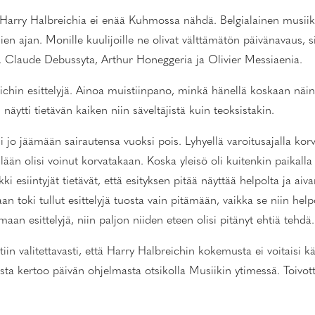
. Harry Halbreichia ei enää Kuhmossa nähdä. Belgialainen musiiki
en ajan. Monille kuulijoille ne olivat välttämätön päivänavaus, si
 mm. Claude Debussyta, Arthur Honeggeria ja Olivier Messiaenia.
 esittelyjä. Ainoa muistiinpano, minkä hänellä koskaan näin, ol
äytti tietävän kaiken niin säveltäjistä kuin teoksistakin.
i jo jäämään sairautensa vuoksi pois. Lyhyellä varoitusajalla korva
lään olisi voinut korvatakaan. Koska yleisö oli kuitenkin paikalla 
i esiintyjät tietävät, että esityksen pitää näyttää helpolta ja aiv
aan toki tullut esittelyjä tuosta vain pitämään, vaikka se niin help
an esittelyjä, niin paljon niiden eteen olisi pitänyt ehtiä tehdä.
iin valitettavasti, että Harry Halbreichin kokemusta ei voitaisi 
oista kertoo päivän ohjelmasta otsikolla Musiikin ytimessä. Toivot