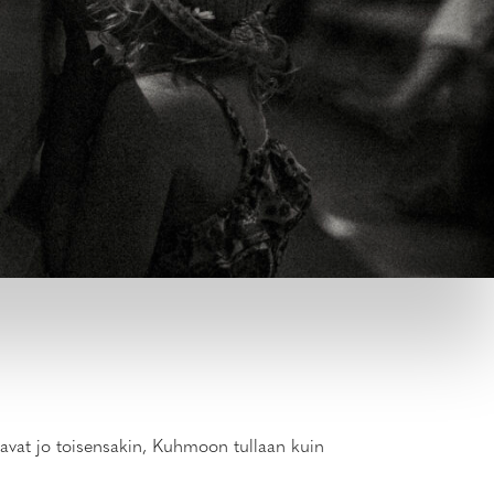
tavat jo toisensakin, Kuhmoon tullaan kuin