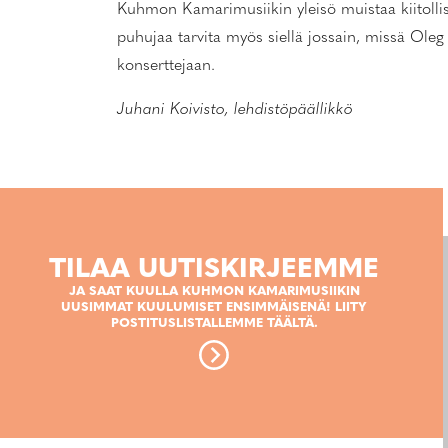
Kuhmon Kamarimusiikin yleisö muistaa kiitollisu
puhujaa tarvita myös siellä jossain, missä Oleg 
konserttejaan.
Juhani Koivisto, lehdistöpäällikkö
TILAA UUTISKIRJEEMME
JA SAAT KUULLA KUHMON KAMARIMUSIIKIN
UUSIMMAT KUULUMISET ENSIMMÄISENÄ! LIITY
POSTITUSLISTALLEMME TÄÄLTÄ.