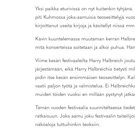
Yksi paikka eturivissä on nyt kuitenkin tyhjänä
piti Kuhmossa joka-aamuisia teosesittelyjä vuosi
kirjoittanut useita kirjoja ja käsitellyt niissä
Kävin kuuntelemassa muutaman kerran Halbreichin
mitä konserteissa soitetaan ja alkoi puhua. Hän n
Viime kesän festivaaleilta Harry Halbreich joutu
järjestämään, eikä Harry Halbreichia tietysti mil
pidin itse kesän ensimmäisen teosesittelyn. Kaikk
vaatii paljon työtä ja valmistelua. Ei Halbreichk
muiden töiden vuoksi en millään pystynyt jatkama
Tämän vuoden festivaalia suunniteltaessa tiedett
ratkaisuun. Joka aamu joku festivaalin taiteilij
näköaloja tuttuihinkin teoksiin.