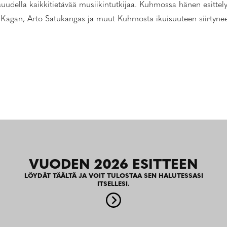
udella kaikkitietävää musiikintutkijaa. Kuhmossa hänen esittely
Kagan, Arto Satukangas ja muut Kuhmosta ikuisuuteen siirtyneet ta
VUODEN 2026 ESITTEEN
LÖYDÄT TÄÄLTÄ JA VOIT TULOSTAA SEN HALUTESSASI
ITSELLESI.