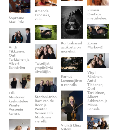
Rumen
Amanda
Cvetkov
Ernesaks,
Sopraano
mietiskelee.
viulu
Mari Palo
Zoran
Kontrabassol
Antti
Marković
aatikosta on
Tikkanen,
moneksi.
Outi
Tarkiainen ja
Albert
Taiteilijat
Sahlström
ympäröivät
säveltäjän.
Virpi
Karhut
Räisänen,
Lammasjärve
Antti
n rannalla
Tikkanen,
Outi
Tarkiainen,
Olli
Storioni-trion
Albert
Mustonen
Bart van de
Sahlström ja
keskustelee
Roer ja
Minna
Wouter
Wouter
Pensola
Vossenin
Vossen Olli
kanssa.
Mustosen
vierellä
Viulisti Elina
Vähälä