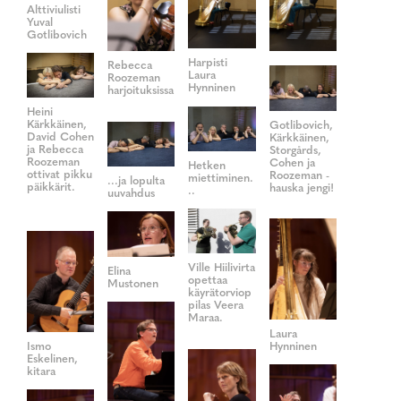
Alttiviulisti
Yuval
Gotlibovich
Harpisti
Rebecca
Laura
Roozeman
Hynninen
harjoituksissa
Heini
Kärkkäinen,
Gotlibovich,
David Cohen
Kärkkäinen,
ja Rebecca
Storgårds,
Roozeman
Cohen ja
Hetken
ottivat pikku
Roozeman -
miettiminen.
...ja lopulta
päikkärit.
hauska jengi!
..
uuvahdus
Ville Hiilivirta
Elina
opettaa
Mustonen
käyrätorviop
pilas Veera
Maraa.
Laura
Ismo
Hynninen
Eskelinen,
kitara