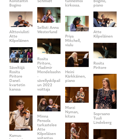
Konstantin
Schmidt
tunnelmoi
Bogino,
Bogino
kirkossa.
piano
Sellisti Anna
Alttoviulisti
Westerlund
Atte
Atte
Priya
Kilpeläinen
Kilpeläinen
Mitchell,
viulu
Rosita
Piritore,
Rosita
Säveltäjä
Vladimir
Piritore
Rosita
Mendelssohn
Heini
Piritore
-
Kärkkäinen,
Danel-
sävellyskilpail
piano
kvartetin
un 2022
kanssa
voittaja
Marzi
Nyman,
Sopraano
Minna
kitara
Tuuli
Pensola
Lindeberg
tarkastelee
Atte
Kilpeläisen
Kamus-
soitantaa.