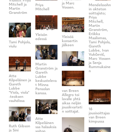
Viulistit Priya
ja Marc
Mitchell ja
Priya
Mendelssohn
Vossen.
Martin
Mitchell
in okteton
Granström
soittajisto;
Priya
Mitchell,
Martin
Granström,
Eriikka
Yleisön
Yleisöä
Maalismaa,
edessä
konsertin
Tami Pohjola,
Tami Pohjola,
jälkeen
viulu
Gareth
Lubbe, Ivan
Vukčević,
Marc Vossen
ja Senja
Martin
Rummukaine
Granström ja
n
Gareth
Atte
Lubbe
Kilpeläinen ja
keskusteleva
Gareth
t Minna
Lubbe
Pensolan
van Breen
"Viola, viola"
kanssa.
Allegro toi
-teoksen
lavalle yhtä
vauhdissa
aikaa neljän
jousikvarteti
16
n soittajat.
jousisoittajaa
van Breen
Atte
kimpussa
Kilpeläinen
Ruth Gibson
saa halauksia
ja Sini
soiton