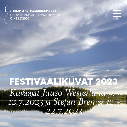
Siirry
suoraan
sisältöön
FESTIVAALIKUVAT 2023
Kuvaajat Juuso Westerlund 9.–
12.7.2023 ja Stefan Bremer 12.–
22.7.2023