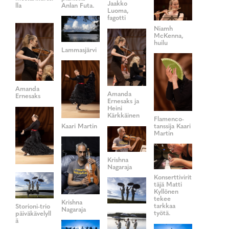
Jaakko
lla
Anlan Futa.
Luoma,
fagotti
Niamh
McKenna,
huilu
Lammasjärvi
Amanda
Amanda
Ernesaks
Ernesaks ja
Heini
Kärkkäinen
Flamenco-
Kaari Martin
tanssija Kaari
Martin
Krishna
Nagaraja
Konserttivirit
täjä Matti
Kyllönen
tekee
Krishna
tarkkaa
Storioni-trio
Nagaraja
työtä.
päiväkävelyll
ä