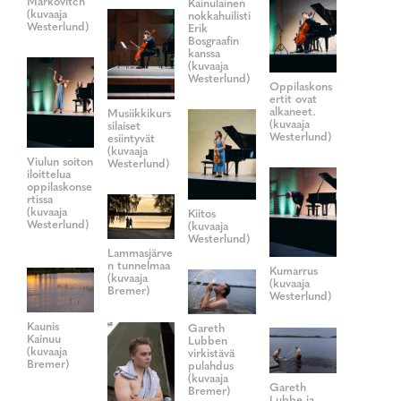
Markovitch
Kainulainen
(kuvaaja
nokkahuilisti
Westerlund)
Erik
Bosgraafin
kanssa
(kuvaaja
Westerlund)
Oppilaskons
ertit ovat
alkaneet.
Musiikkikurs
(kuvaaja
silaiset
Westerlund)
esiintyvät
(kuvaaja
Viulun soiton
Westerlund)
iloittelua
oppilaskonse
rtissa
(kuvaaja
Kiitos
Westerlund)
(kuvaaja
Westerlund)
Lammasjärve
n tunnelmaa
Kumarrus
(kuvaaja
(kuvaaja
Bremer)
Westerlund)
Kaunis
Gareth
Kainuu
Lubben
(kuvaaja
virkistävä
Bremer)
pulahdus
(kuvaaja
Gareth
Bremer)
Lubbe ja