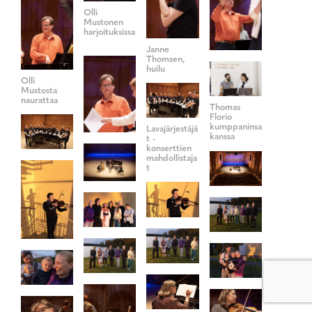
Olli
Mustonen
harjoituksissa
Janne
Thomsen,
huilu
Olli
Mustosta
naurattaa
Thomas
Florio
kumppaninsa
Lavajärjestäjä
kanssa
t -
konserttien
mahdollistaja
t