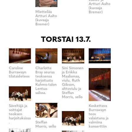
Artturi Aalto
(kuvaaja
Mietteliäs
Bremer)
Artturi Aalto
(kuvaaja
Bremer)
TORSTAI 13.7.
Caroline
Charlotte
Sini Simonen
Burrawayn
Bray seuraa
ja Eriikka
tilataideteos
teoksensa
Maalismaa,
harjoitusta
viulu, Ruth
Kuhmo-talon
Gibson,
Lentua-
alttoviulu ja
salissa.
Steffan
Morris, sello
Säveltäjä ja
Koskettava
soittajat
Burrawayn
teoksen
teos
harjoituksissa
valaistuna ja
.
Steffan
valmiina
Morris, sello
konserttiin