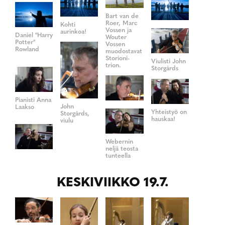
Bart van de
Roer, Marc
Kohti
Vossen ja
aurinkoa!
Daniel "Harry
Wouter
Potter"
Vossen
Rowland
muodostavat
Storioni-
Viulisti John
trion.
Storgårds
Pianisti Anna
John
Laakso
Yhteistyö on
Storgårds,
hauskaa!
viulu
Webernin
neljä teosta
tunteella
KESKIVIIKKO 19.7.