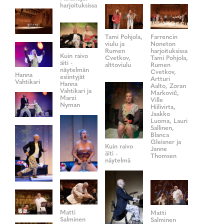
harjoituksissa
Tami Pohjola,
Farrencin
viulu ja
Noneton
Rumen
harjoituksissa
Kuin raivo
Cvetkov,
Tami Pohjola,
äiti -
alttoviulu
Rumen
näytelmän
Cvetkov,
Hanna
esiintyjät
Artturi
Vahtikari
Hanna
Aalto, Zoran
Vahtikari ja
Marković,
Marzi
Ville
Nyman
Hiilivirta,
Jaakko
Luoma, Lauri
Sallinen,
Blanca
Gleisner ja
Kuin raivo
Janne
äiti -
Thomsen
näytelmä
Matti
Matti
Salminen
Salminen