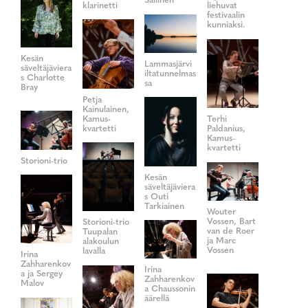
Sallinen
klarinetti
liehuvat
festivaalin
kunniaksi.
Kesän
Lammasjärvi
säveltäjäviera
iltatunnelmas
s Charlotte
sa
Bray
Petja
Kainulainen,
Kamus-
Terhi
kvartetti
Paldanius,
Kamus-
kvartetti
Storioni-trio
Kesän
säveltäjäviera
s Outi
Tarkiainen
Wouter
Vossen, Bart
Storioni-trio
van de Roer
Tuupalan
ja Marc
alakoulun
Vossen
lavalla
Irina
Zahharenkov
Irina
a ja Sergey
Zahharenkov
Malov
a Chaussonin
äärellä