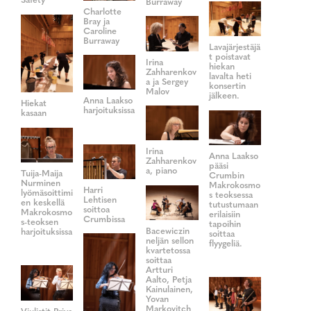
Safety"
Burraway
Charlotte
Bray ja
Caroline
Burraway
Lavajärjestäjä
t poistavat
Irina
hiekan
Zahharenkov
lavalta heti
a ja Sergey
konsertin
Malov
jälkeen.
Anna Laakso
Hiekat
harjoituksissa
kasaan
Irina
Anna Laakso
Zahharenkov
pääsi
a, piano
Tuija-Maija
Crumbin
Nurminen
Makrokosmo
Harri
lyömäsoittimi
s teoksessa
Lehtisen
en keskellä
tutustumaan
soittoa
Makrokosmo
erilaisiin
Crumbissa
s-teoksen
tapoihin
Bacewiczin
harjoituksissa
soittaa
neljän sellon
flyygeliä.
kvartetossa
soittaa
Artturi
Aalto, Petja
Kainulainen,
Yovan
Markovitch