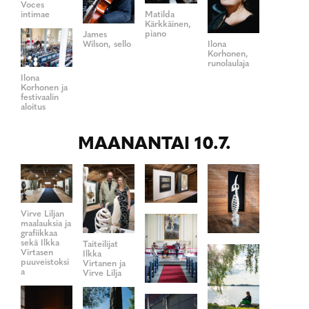
Voces
Matilda
intimae
Kärkkäinen,
piano
James
Wilson, sello
Ilona
Korhonen,
runolaulaja
Ilona
Korhonen ja
festivaalin
aloitus
MAANANTAI 10.7.
Virve Liljan
maalauksia ja
grafiikkaa
sekä Ilkka
Taiteilijat
Virtasen
Ilkka
puuveistoksi
Virtanen ja
a
Virve Lilja