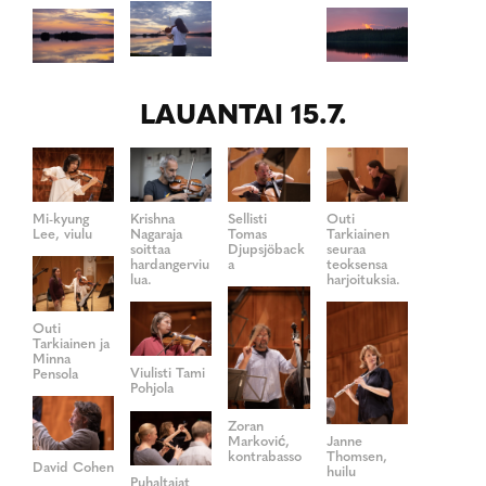
LAUANTAI 15.7.
Mi-kyung
Krishna
Sellisti
Outi
Lee, viulu
Nagaraja
Tomas
Tarkiainen
soittaa
Djupsjöback
seuraa
hardangerviu
a
teoksensa
lua.
harjoituksia.
Outi
Tarkiainen ja
Minna
Viulisti Tami
Pensola
Pohjola
Zoran
Marković,
Janne
kontrabasso
Thomsen,
David Cohen
huilu
Puhaltajat