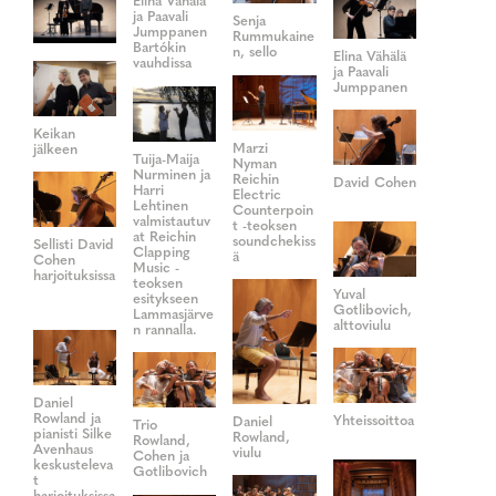
Elina Vähälä
ja Paavali
Senja
Jumppanen
Rummukaine
Bartókin
n, sello
Elina Vähälä
vauhdissa
ja Paavali
Jumppanen
Keikan
Marzi
jälkeen
Tuija-Maija
Nyman
Nurminen ja
Reichin
David Cohen
Harri
Electric
Lehtinen
Counterpoin
valmistautuv
t -teoksen
at Reichin
soundchekiss
Sellisti David
Clapping
ä
Cohen
Music -
harjoituksissa
teoksen
Yuval
esitykseen
Gotlibovich,
Lammasjärve
alttoviulu
n rannalla.
Daniel
Rowland ja
Yhteissoittoa
Daniel
Trio
pianisti Silke
Rowland,
Rowland,
Avenhaus
viulu
Cohen ja
keskusteleva
Gotlibovich
t