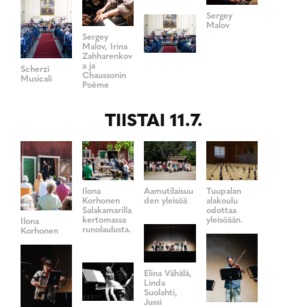
Sergey
Malov
Sergey
Malov, Irina
Zahharenkov
a ja
Scherzi
Chaussonin
Musicali
Poème
TIISTAI 11.7.
Ilona
Aamutilaisuu
Tuupalan
Korhonen
den yleisöä
alakoulu
Salakamarilla
odottaa
kertomassa
yleisöään.
Ilona
runolaulusta.
Korhonen
Elina Vähälä,
Linda
Suolahti,
Jussi