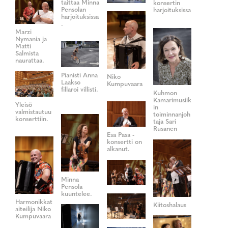
taittaa Minna
konsertin
Pensolan
harjoituksissa
harjoituksissa
.
Marzi
Nymania ja
Matti
Salmista
naurattaa.
Pianisti Anna
Niko
Laakso
Kumpuvaara
fillaroi villisti.
Kuhmon
Kamarimusiik
Yleisö
in
valmistautuu
toiminnanjoh
konserttiin.
taja Sari
Rusanen
Esa Pasa -
konsertti on
alkanut.
Minna
Pensola
kuuntelee.
Harmonikkat
Kiitoshalaus
aiteilija Niko
Kumpuvaara