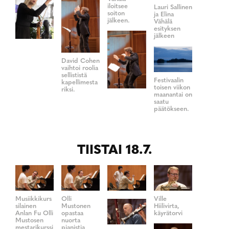
iloitsee
Lauri Sallinen
soiton
ja Elina
jälkeen.
Vähälä
esityksen
jälkeen
David Cohen
vaihtoi roolia
sellististä
Festivaalin
kapellimesta
toisen viikon
riksi.
maanantai on
saatu
päätökseen.
TIISTAI 18.7.
Musiikkikurs
Olli
Ville
silainen
Mustonen
Hiilivirta,
Anlan Fu Olli
opastaa
käyrätorvi
Mustosen
nuorta
mestarikurssi
pianistia