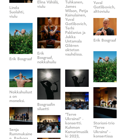
Elina Vähälä,
Tuhkanen,
Yuval
viulu
James
Gotlibovich,
Linda
Wilson, Petja
alttoviulu
Suolahti,
Kainulainen,
viulu
Yuval
Gotlibovich,
Terhi
Paldanius ja
Jukka
Erik Bosgraaf
Untamala
Glièren
okteton
Erik
vauhdissa.
Bosgraaf,
Erik Bosgraaf
nokkahuilu
Nokkahuilust
a on
moneksi.
Bosgraafin
siluetti
"Terve
Ukraina!" -
konsertti.
Storioni-trio
Kuhmon
"Terve
Senja
Kamarimusiik
Ukraina" -
Rummukaine
ki 2023,
konsertissa
n, Barbora