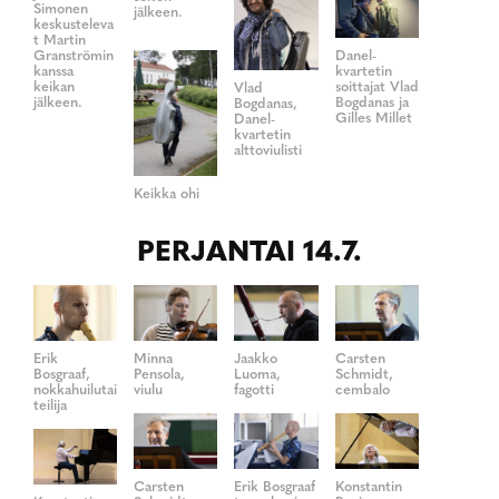
Simonen
jälkeen.
keskusteleva
t Martin
Granströmin
Danel-
kanssa
kvartetin
keikan
soittajat Vlad
Vlad
jälkeen.
Bogdanas ja
Bogdanas,
Gilles Millet
Danel-
kvartetin
alttoviulisti
Keikka ohi
PERJANTAI 14.7.
Erik
Minna
Jaakko
Carsten
Bosgraaf,
Pensola,
Luoma,
Schmidt,
nokkahuilutai
viulu
fagotti
cembalo
teilija
Carsten
Erik Bosgraaf
Konstantin