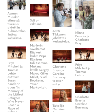
Aamun
Musiikin
ytimessä -
Sali on
tilaisuus
valmiina.
pidettiin
Kuhmo-talon
Antti
Minna
Juttua-
Tikkanen
Pensola ja
kahvilassa.
johdatteli
Charlotte
keskustelua.
Bray
Mahlerin
säveltämät
Rückert-
laulut Virpi
Räisäsen
Priya
tulkitsemina.
Priya
Mitchell ja
Mukana
Charlotte
Mitchell ja
Tuomas
lavalla Sergey
Brayn ja
Tuomas
Lehto
Malov, Gilles
Caroline
Lehto
esittivät
Millet, Vlad
Burrawayn
Susan
Bogdanas,
teosten
Kanderin
Yovan
esitys
duon "In
Markovitch.
Memory of
the Littlest
Charlotte
Refugees
Bray ja
Who Never
Caroline
Reach a
Taiteilija
Burraway
Place of
Caroline