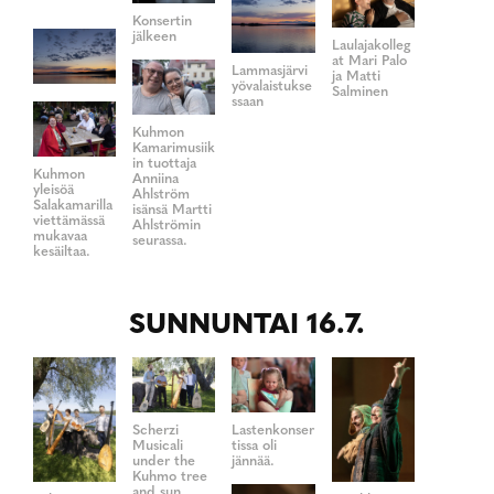
Konsertin
jälkeen
Laulajakolleg
at Mari Palo
Lammasjärvi
ja Matti
yövalaistukse
Salminen
ssaan
Kuhmon
Kamarimusiik
in tuottaja
Kuhmon
Anniina
yleisöä
Ahlström
Salakamarilla
isänsä Martti
viettämässä
Ahlströmin
mukavaa
seurassa.
kesäiltaa.
SUNNUNTAI 16.7.
Scherzi
Lastenkonser
Musicali
tissa oli
under the
jännää.
Kuhmo tree
and sun