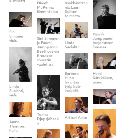
klarinetti
Niamh
Kyykkäystree
McKenna
niä Lauri
lämmittelee
Sallisen
toimesta
Sini
Paavali
Simonen,
Sini Simonen
Jumppanen
viulu
ja Paavali
Linda
harjoitusten
Jumppanen
Suolahti
lomassa
Beethovenin
Kreutzer-
sonaatin
vauhdissa
Barbora
Heini
Hilpo
Kärkkäinen,
levähtää
piano
työpäivän
Linda
keskellä.
Suolahti,
viulu
Tomas
Artturi Aalto
Djupsjöback
Janne
a
Thomsen,
huilu