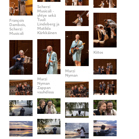
Scherzi
Musicali -
yhtye sekä
Tuuli
François
Lindeberg ja
Dambois,
Matilda
Scherzi
Kärkkäinen
Musicali
Kiitos
Marzi
Nyman
Marzi
Nyman
Zappan
vauhdissa