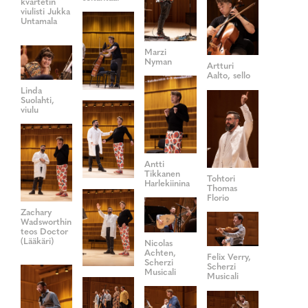
kvartetin
viulisti Jukka
Untamala
Marzi
Nyman
Artturi
Aalto, sello
Linda
Suolahti,
viulu
Antti
Tikkanen
Tohtori
Harlekiinina
Thomas
Florio
Zachary
Wadsworthin
teos Doctor
(Lääkäri)
Nicolas
Achten,
Felix Verry,
Scherzi
Scherzi
Musicali
Musicali