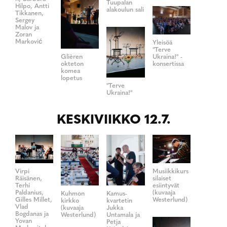
Tuupalan
Hilpo, Antti
alakoulun sali
Tikkanen,
Sergey
Malov ja
Zoran
Marković
Yleisöä
"Terve
Glièren
Ukraina!" -
okteton
konsertissa
komea
lopetus
"Terve
Ukraina!"
KESKIVIIKKO 12.7.
Virpi
Musiikkikurs
Räisänen,
silaiset
Terhi
esiintyvät
Paldanius,
(kuvaaja
Kuhmon
Kamus-
Gilles Millet,
Westerlund)
kirkko
kvartetin
Vlad
(kuvaaja
Jukka
Bogdanas ja
Westerlund)
Untamala ja
Yovan
Petja