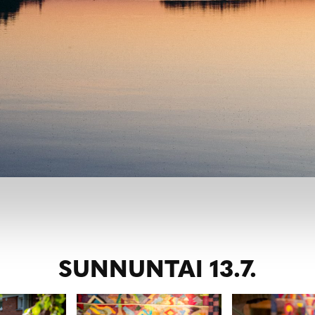
SUNNUNTAI 13.7.