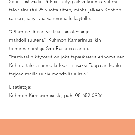
Se oli festivaalin tärkein esityspaikka kunnes Kuhmo-
talo valmistui 25 vuotta sitten, minkä jälkeen Kontion
sali on jäänyt yhä vähemmälle käytölle.
”Otamme tämän vastaan haasteena ja
mahdollisuutena”, Kuhmon Kamarimusiikin
toiminnanjohtaja Sari Rusanen sanoo.
”Festivaalin käytössä on joka tapauksessa erinomainen
Kuhmo-talo ja hieno kirkko, ja lisäksi Tuupalan koulu
tarjoaa meille uusia mahdollisuuksia.”
Lisätietoja:
Kuhmon Kamarimusiikki, puh. 08 652 0936