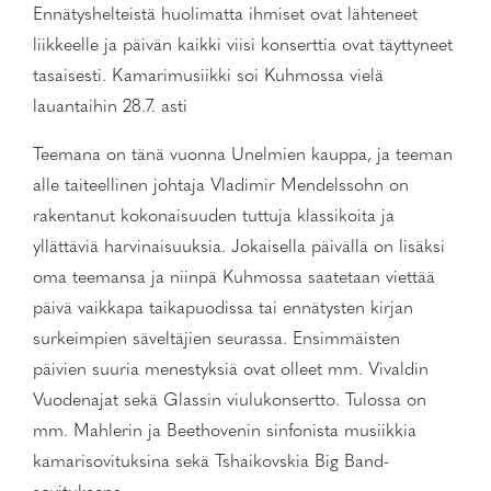
Ennätyshelteistä huolimatta ihmiset ovat lähteneet
liikkeelle ja päivän kaikki viisi konserttia ovat täyttyneet
tasaisesti. Kamarimusiikki soi Kuhmossa vielä
lauantaihin 28.7. asti
Teemana on tänä vuonna Unelmien kauppa, ja teeman
alle taiteellinen johtaja Vladimir Mendelssohn on
rakentanut kokonaisuuden tuttuja klassikoita ja
yllättäviä harvinaisuuksia. Jokaisella päivällä on lisäksi
oma teemansa ja niinpä Kuhmossa saatetaan viettää
päivä vaikkapa taikapuodissa tai ennätysten kirjan
surkeimpien säveltäjien seurassa. Ensimmäisten
päivien suuria menestyksiä ovat olleet mm. Vivaldin
Vuodenajat sekä Glassin viulukonsertto. Tulossa on
mm. Mahlerin ja Beethovenin sinfonista musiikkia
kamarisovituksina sekä Tshaikovskia Big Band-