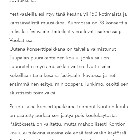
sovituksena.
Festivaaleilla esiintyy tänä kesänä yli 150 kotimaista ja
kansainvälistä muusikkoa. Kuhmossa on 73 konserttia
ja lisäksi festivaalin taiteilijat vierailevat Iisalmessa ja
Vuokatissa.
Uutena konserttipaikkana on talvella valmistunut
Tuupalan puurakenteinen koulu, jonka sali on
suunniteltu myös musiikkia varten. Uutta salia
kokeillaan tänä kesänä festivaalin käytössä ja heti
ensimmäinen esitys, miniooppera Tuhkimo, osoitti sen
akustisesti toimivaksi.
Perinteisenä konserttipaikkana toiminut Kontion koulu
on päätetty purkaa sen jäätyä pois koulukäytöstä.
Päätöksestä on valitettu, mutta mahdollisesti Kontion
koulu ei tulevina vuosina ole enää festivaalin käytössä.