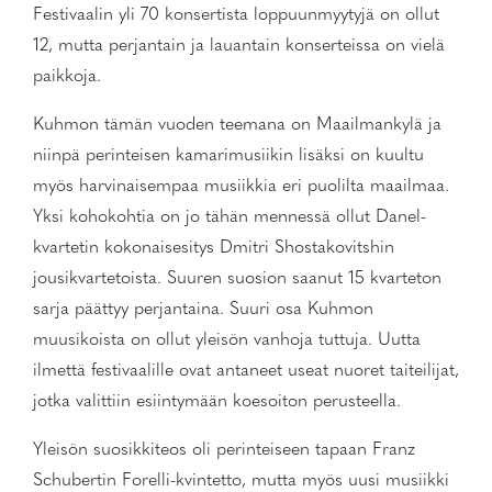
Festivaalin yli 70 konsertista loppuunmyytyjä on ollut
12, mutta perjantain ja lauantain konserteissa on vielä
paikkoja.
Kuhmon tämän vuoden teemana on Maailmankylä ja
niinpä perinteisen kamarimusiikin lisäksi on kuultu
myös harvinaisempaa musiikkia eri puolilta maailmaa.
Yksi kohokohtia on jo tähän mennessä ollut Danel-
kvartetin kokonaisesitys Dmitri Shostakovitshin
jousikvartetoista. Suuren suosion saanut 15 kvarteton
sarja päättyy perjantaina. Suuri osa Kuhmon
muusikoista on ollut yleisön vanhoja tuttuja. Uutta
ilmettä festivaalille ovat antaneet useat nuoret taiteilijat,
jotka valittiin esiintymään koesoiton perusteella.
Yleisön suosikkiteos oli perinteiseen tapaan Franz
Schubertin Forelli-kvintetto, mutta myös uusi musiikki