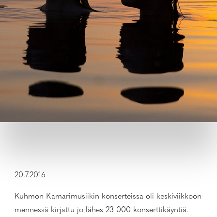
20.7.2016
Kuhmon Kamarimusiikin konserteissa oli keskiviikkoon
mennessä kirjattu jo lähes 23 000 konserttikäyntiä.