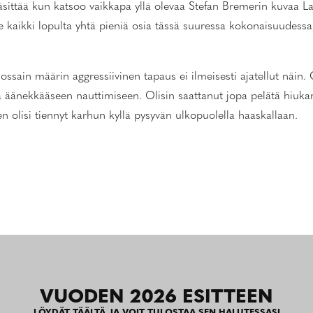
ittää kun katsoo vaikkapa yllä olevaa Stefan Bremerin kuvaa L
aikki lopulta yhtä pieniä osia tässä suuressa kokonaisuudessa
ssain määrin aggressiivinen tapaus ei ilmeisesti ajatellut näin. 
änekkääseen nauttimiseen. Olisin saattanut jopa pelätä hiukan, j
n olisi tiennyt karhun kyllä pysyvän ulkopuolella haaskallaan.
VUODEN 2026 ESITTEEN
LÖYDÄT TÄÄLTÄ JA VOIT TULOSTAA SEN HALUTESSASI