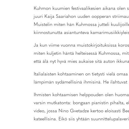
Kuhmon kuumien festivaalikesien aikana olen sa
juuri Kaija Saariahon uuden oopperan striimauks
Muistelin miten hän Kuhmossa jutteli kuulijoil
kiinnostunutta asiantunteva kamarimusiikkiylei
Ja kun viime vuonna muistokirjoituksissa koros
miten kuljetin häntä helteisessä Kuhmossa, miten
että älä nyt hyvä mies aukaise sitä auton ikkun
Italialaisten kohtaaminen on tietysti vielä oma
lämpimän sydämellisinä ihmisinä. He ilahtuvat 
Ihmisten kohtaamisen helppouden olen huomannu
varsin mutkatonta: bongaan pianistin pihalta, e
video, jossa Nino Gvetadze kertoo eloisasti Bee
kateellisina. Eikö siis yhtään suunnittelupalaver