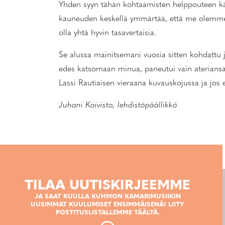
Yhden syyn tähän kohtaamisten helppouteen käs
kauneuden keskellä ymmärtää, että me olemme k
olla yhtä hyvin tasavertaisia.
Se alussa mainitsemani vuosia sitten kohdattu jo
edes katsomaan minua, paneutui vain ateriansa ä
Lassi Rautiaisen vieraana kuvauskojussa ja jos e
Juhani Koivisto, lehdistöpäällikkö
TILAA UUTISKIRJEEMME
JA SAAT KUULLA KUHMON KAMARIMUSIIKIN
UUSIMMAT KUULUMISET ENSIMMÄISENÄ! LIITY
POSTITUSLISTALLEMME TÄÄLTÄ.