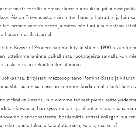
anut tavata todellisia oman alansa suuruuksia, jotka ovat poikk
en Aix-en-Provencesta, näin miten hänelle hurrattiin ja luin kans
le teoksistaan vapautuneesti ja miten hän tuntui suorastaan säte
sö hänen musiikistaan oli.
tettiin Krzysztof Pendereckin merkitystä yhtenä 1900-luvun loppu
 juttelimme lähinnä paikallisista ruokalajeista samalla kun mietin
aa koska se vain sekoittaa ilmastoinnin.
a luokkaansa. Erityisesti mezzosopraano Romina Basso ja kitarist
aina yhtä paljon saadessaan kommunikoida omalla kielellään eivät
t tänäkin kesänä, kun olemme tehneet pieniä esittelyvideoita. N
hdotan kuvausta, hän kysyy milloin, ja ehdotan videointia saman
thovenin pianosonaateista. Epäilemättä entiset kollegani suuren t
ia, eikö suostuttelua, aikatauluttamista, valoja, maskeja?