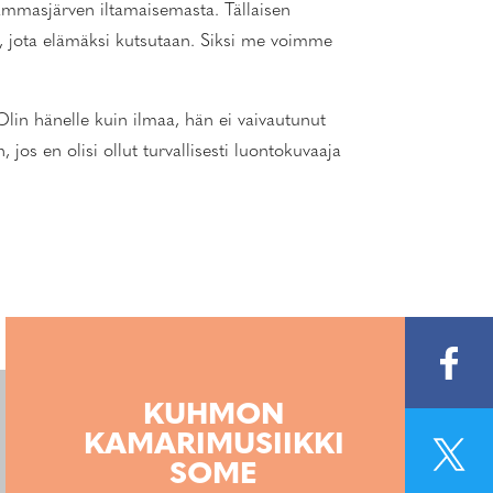
ammasjärven iltamaisemasta. Tällaisen
, jota elämäksi kutsutaan. Siksi me voimme
Olin hänelle kuin ilmaa, hän ei vaivautunut
os en olisi ollut turvallisesti luontokuvaaja
KUHMON
KAMARIMUSIIKKI
SOME