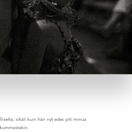
iselta, sikäli kuin hän nyt edes piti minua
i kummastakin.