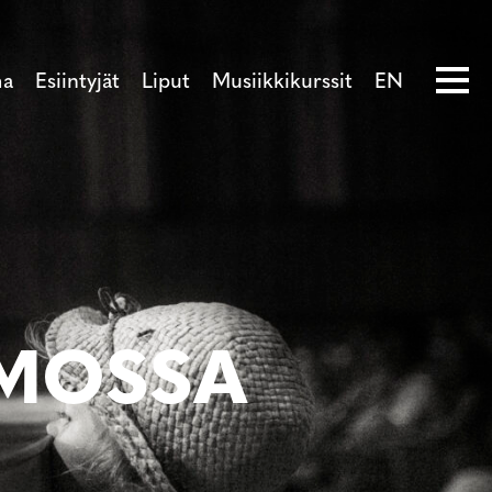
ma
Esiintyjät
Liput
Musiikkikurssit
EN
HMOSSA