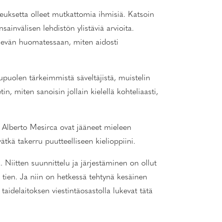
euksetta olleet mutkattomia ihmisiä. Katsoin
ainvälisen lehdistön ylistäviä arvioita.
ilevän huomatessaan, miten aidosti
puolen tärkeimmistä säveltäjistä, muistelin
, miten sanoisin jollain kielellä kohteliaasti,
i Alberto Mesirca ovat jääneet mieleen
kä takerru puutteelliseen kielioppiini.
iitten suunnittelu ja järjestäminen on ollut
 tien. Ja niin on hetkessä tehtynä kesäinen
aidelaitoksen viestintäosastolla lukevat tätä