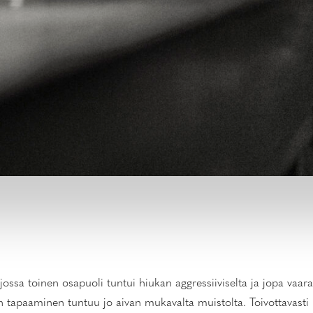
a toinen osapuoli tuntui hiukan aggressiiviselta ja jopa vaarall
n tapaaminen tuntuu jo aivan mukavalta muistolta. Toivottavast