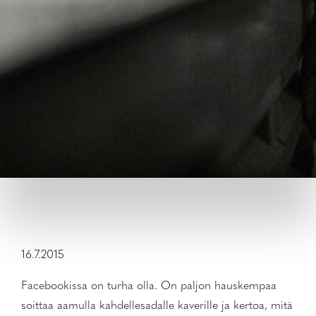
16.7.2015
Facebookissa on turha olla. On paljon hauskempaa
soittaa aamulla kahdellesadalle kaverille ja kertoa, mitä