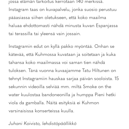
jossa elämän tarkoitus kerrotaan 140 merkissä.
Instagram taas on kuvapalvelu, jonka suosio perustuu
pääasiassa siihen oletukseen, että koko maailma
haluaa ehdottomasti nähdä minusta kuvan Espanjassa
tai terassilla tai yleensä vain jossain.
Instagramin edut on kyllä pakko myöntää. Onhan se
kätevää, että Kuhmossa kuvataan ja soitetaan ja kuka
tahansa koko maailmassa voi saman tien nähdä
tuloksen. Tänä vuonna kuvaajamme Tatu Hiltunen on
tehnyt Instagramiin hauskaa sarjaa päivän sooloista. 15
sekunnin videoilla selviää mm. miltä Smoke on the
water kuulostaa bandoneonilla ja humppa Pieni hetki
viola da gamballa. Näitä esityksiä ei Kuhmon
varsinaisissa konserteissa kuulla.
Juhani Koivisto, lehdistöpäällikkö