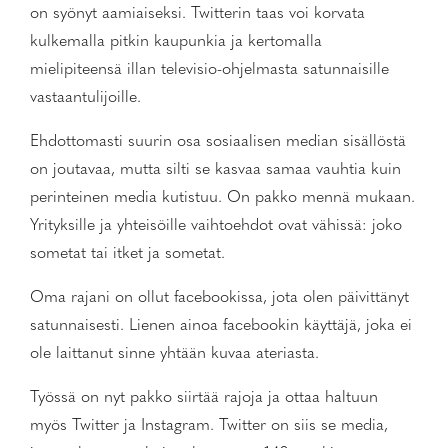
on syönyt aamiaiseksi. Twitterin taas voi korvata
kulkemalla pitkin kaupunkia ja kertomalla
mielipiteensä illan televisio-ohjelmasta satunnaisille
vastaantulijoille.
Ehdottomasti suurin osa sosiaalisen median sisällöstä
on joutavaa, mutta silti se kasvaa samaa vauhtia kuin
perinteinen media kutistuu. On pakko mennä mukaan.
Yrityksille ja yhteisöille vaihtoehdot ovat vähissä: joko
sometat tai itket ja sometat.
Oma rajani on ollut facebookissa, jota olen päivittänyt
satunnaisesti. Lienen ainoa facebookin käyttäjä, joka ei
ole laittanut sinne yhtään kuvaa ateriasta.
Työssä on nyt pakko siirtää rajoja ja ottaa haltuun
myös Twitter ja Instagram. Twitter on siis se media,