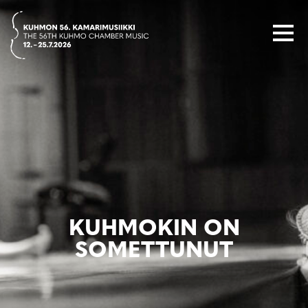
Siirry
suoraan
sisältöön
KUHMOKIN ON
SOMETTUNUT