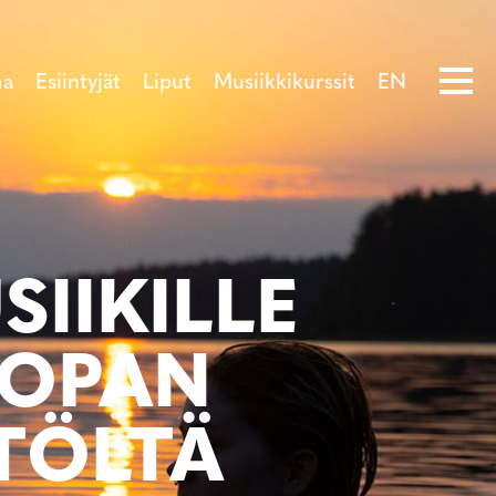
ma
Esiintyjät
Liput
Musiikkikurssit
EN
IIKILLE
OOPAN
TÖLTÄ