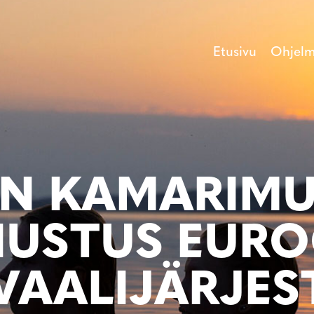
Etusivu
Ohjel
 KAMARIMUS
USTUS EUR
IVAALIJÄRJES