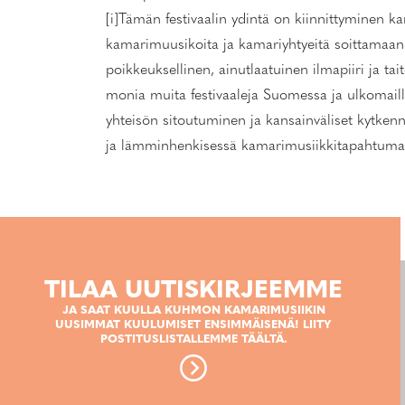
[i]Tämän festivaalin ydintä on kiinnittyminen
kamarimuusikoita ja kamariyhtyeitä soittamaan
poikkeuksellinen, ainutlaatuinen ilmapiiri ja tai
monia muita festivaaleja Suomessa ja ulkomailla 
yhteisön sitoutuminen ja kansainväliset kytkenn
ja lämminhenkisessä kamarimusiikkitapahtumas
TILAA UUTISKIRJEEMME
JA SAAT KUULLA KUHMON KAMARIMUSIIKIN
UUSIMMAT KUULUMISET ENSIMMÄISENÄ! LIITY
POSTITUSLISTALLEMME TÄÄLTÄ.