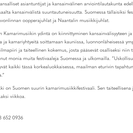
salliset asiantuntijat ja kansainvälinen arviointilautakunta edelly
toisaalta kansainvälistä suuntautuneisuutta. Suomessa tällaisiksi 
avonlinnan oopperajuhlat ja Naantalin musiikkijuhlat.
n Kamarimusiikin ydintä on kiinnittyminen kansainvälisyyteen j
a kamariyhtyeitä soittamaan kauniissa, luonnonläheisessä ympäri
lmapiiri ja taiteellinen kokemus, josta pääsevät osalliseksi niin 
 monia muita festivaaleja Suomessa ja ulkomailla. ”Uskollisuus t
yvät kaikki tässä korkealuokkaisessa, maailman eturivin tapahtumi
.”
on Suomen suurin kamarimusiikkifestivaali. Sen taiteellisena 
aksi viikkoa.
8 652 0936