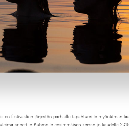
ten festivaalien järjestön parhaille tapahtumille myöntämän l
laatuleima annettiin Kuhmolle ensimmäisen kerran jo kaudelle 20