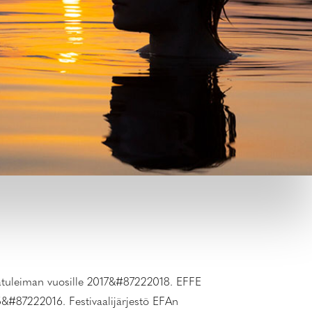
aatuleiman vuosille 2017&#87222018. EFFE
15&#87222016. Festivaalijärjestö EFAn