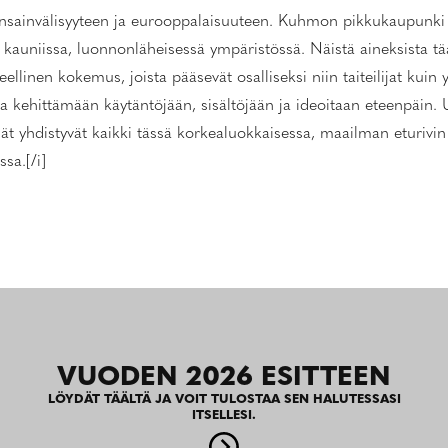
 kansainvälisyyteen ja eurooppalaisuuteen. Kuhmon pikkukaupunki
 kauniissa, luonnonläheisessä ympäristössä. Näistä aineksista 
teellinen kokemus, joista pääsevät osalliseksi niin taiteilijat kuin
kehittämään käytäntöjään, sisältöjään ja ideoitaan eteenpäin. Usk
ät yhdistyvät kaikki tässä korkealuokkaisessa, maailman eturivin 
sa.[/i]
VUODEN 2026 ESITTEEN
LÖYDÄT TÄÄLTÄ JA VOIT TULOSTAA SEN HALUTESSASI
ITSELLESI.