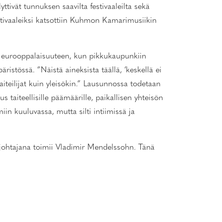
ttivät tunnuksen saavilta festivaaleilta sekä
festivaaleiksi katsottiin Kuhmon Kamarimusiikin
a eurooppalaisuuteen, kun pikkukaupunkiin
stössä. ”Näistä aineksista täällä, ’keskellä ei
taiteilijat kuin yleisökin.” Lausunnossa todetaan
aiteellisille päämäärille, paikallisen yhteisön
in kuuluvassa, mutta silti intiimissä ja
johtajana toimii Vladimir Mendelssohn. Tänä