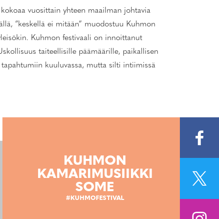
 kokoaa vuosittain yhteen maailman johtavia
täällä, ”keskellä ei mitään” muodostuu Kuhmon
 yleisökin. Kuhmon festivaali on innoittanut
ollisuus taiteellisille päämäärille, paikallisen
tapahtumiin kuuluvassa, mutta silti intiimissä
KUHMON
KAMARIMUSIIKKI
SOME
#KUHMOFESTIVAL