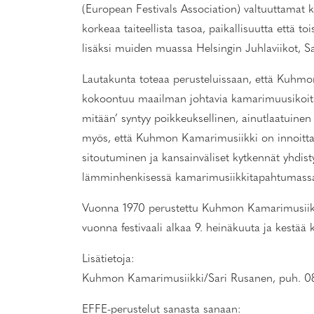
(European Festivals Association) valtuuttamat kan
korkeaa taiteellista tasoa, paikallisuutta että 
lisäksi muiden muassa Helsingin Juhlaviikot, S
Lautakunta toteaa perusteluissaan, että Kuhmo
kokoontuu maailman johtavia kamarimuusikoita j
mitään’ syntyy poikkeuksellinen, ainutlaatuinen i
myös, että Kuhmon Kamarimusiikki on innoittanut
sitoutuminen ja kansainväliset kytkennät yhdist
lämminhenkisessä kamarimusiikkitapahtumassa
Vuonna 1970 perustettu Kuhmon Kamarimusiikki 
vuonna festivaali alkaa 9. heinäkuuta ja kestää k
Lisätietoja:
Kuhmon Kamarimusiikki/Sari Rusanen, puh. 0
EFFE-perustelut sanasta sanaan: