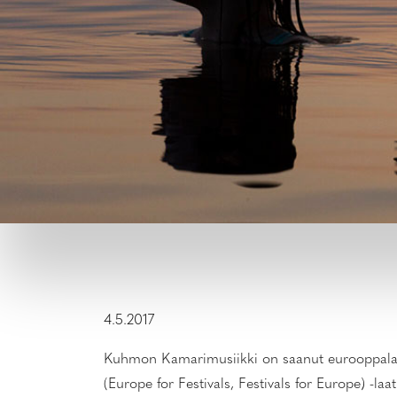
4.5.2017
Kuhmon Kamarimusiikki on saanut eurooppalais
(Europe for Festivals, Festivals for Europe) -