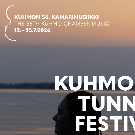
Siirry
suoraan
sisältöön
KUHMON
TUNN
FEST