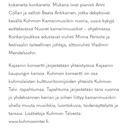
kokeneita konkareita. Mukana ovat pianisti Anni
Collan ja sellisti Beata Antikainen, jotka debytoivat
kesällä Kuhmon Kamarimusiikin nuoria, uusia kykyjä
esittelevässä Nuoret kamarimuusikot – ohjelmassa.
Konkarijoukkoa edustavat viulisti Minna Pensola ja
festivaalin taiteellinen johtaja, alttoviulisti Vladimir
Mendelssohn.
Kajaanin konsertti järjestetään yhteistyössä Kajaanin
kaupungin kanssa. Kuhmon konsertti on osa
kuhmolaisten kulttuuritoimijoiden yhteistä Kuhmon
Talvi -tapahtumaa. Tapahtuma järjestetään tänä vuonna
jo yhdeksännen kerran ja siihen liittyy kamarimusiikin
ohella muuta musiikkia, luontokuvia, taidenäyttelyitä ja
tanssia. Lisätietoja Kuhmon Talvesta:
www.kuhmowinter.fi.