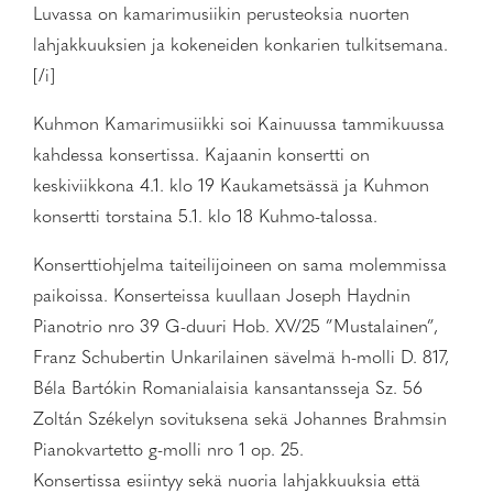
Luvassa on kamarimusiikin perusteoksia nuorten
lahjakkuuksien ja kokeneiden konkarien tulkitsemana.
[/i]
Kuhmon Kamarimusiikki soi Kainuussa tammikuussa
kahdessa konsertissa. Kajaanin konsertti on
keskiviikkona 4.1. klo 19 Kaukametsässä ja Kuhmon
konsertti torstaina 5.1. klo 18 Kuhmo-talossa.
Konserttiohjelma taiteilijoineen on sama molemmissa
paikoissa. Konserteissa kuullaan Joseph Haydnin
Pianotrio nro 39 G-duuri Hob. XV/25 ”Mustalainen”,
Franz Schubertin Unkarilainen sävelmä h-molli D. 817,
Béla Bartókin Romanialaisia kansantansseja Sz. 56
Zoltán Székelyn sovituksena sekä Johannes Brahmsin
Pianokvartetto g-molli nro 1 op. 25.
Konsertissa esiintyy sekä nuoria lahjakkuuksia että