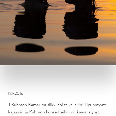
19.9.2016
[i]Kuhmon Kamarimusiikki soi talvellakin! Lipunmyynti
Kajaanin ja Kuhmon konsertteihin on käynnistynyt.