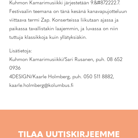
Kuhmon Kamarimusiikki järjestetään 9.&#872222.7.
Festivaalin teemana on tänä kesänä kanavapujotteluun
viittaava termi Zap. Konserteissa liikutaan ajassa ja
paikassa tavallistakin laajemmin, ja luvassa on niin
tuttuja klassikkoja kuin yllätyksiäkin.
Lisätietoja:
Kuhmon Kamarimusiikki/Sari Rusanen, puh. 08 652
0936
4DESIGN/Kaarle Holmberg, puh. 050 511 8882,
kaarle.holmberg@kolumbus.fi
TILAA UUTISKIRJEEMME