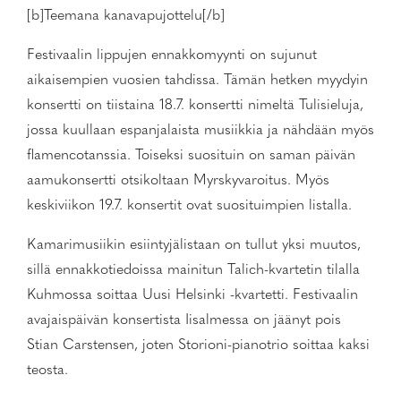
[b]Teemana kanavapujottelu[/b]
Festivaalin lippujen ennakkomyynti on sujunut
aikaisempien vuosien tahdissa. Tämän hetken myydyin
konsertti on tiistaina 18.7. konsertti nimeltä Tulisieluja,
jossa kuullaan espanjalaista musiikkia ja nähdään myös
flamencotanssia. Toiseksi suosituin on saman päivän
aamukonsertti otsikoltaan Myrskyvaroitus. Myös
keskiviikon 19.7. konsertit ovat suosituimpien listalla.
Kamarimusiikin esiintyjälistaan on tullut yksi muutos,
sillä ennakkotiedoissa mainitun Talich-kvartetin tilalla
Kuhmossa soittaa Uusi Helsinki -kvartetti. Festivaalin
avajaispäivän konsertista Iisalmessa on jäänyt pois
Stian Carstensen, joten Storioni-pianotrio soittaa kaksi
teosta.