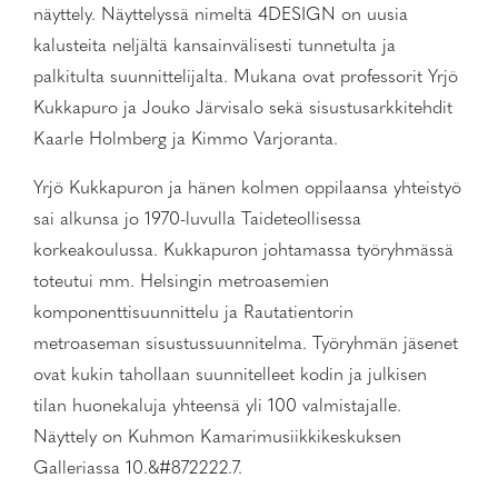
näyttely. Näyttelyssä nimeltä 4DESIGN on uusia
kalusteita neljältä kansainvälisesti tunnetulta ja
palkitulta suunnittelijalta. Mukana ovat professorit Yrjö
Kukkapuro ja Jouko Järvisalo sekä sisustusarkkitehdit
Kaarle Holmberg ja Kimmo Varjoranta.
Yrjö Kukkapuron ja hänen kolmen oppilaansa yhteistyö
sai alkunsa jo 1970-luvulla Taideteollisessa
korkeakoulussa. Kukkapuron johtamassa työryhmässä
toteutui mm. Helsingin metroasemien
komponenttisuunnittelu ja Rautatientorin
metroaseman sisustussuunnitelma. Työryhmän jäsenet
ovat kukin tahollaan suunnitelleet kodin ja julkisen
tilan huonekaluja yhteensä yli 100 valmistajalle.
Näyttely on Kuhmon Kamarimusiikkikeskuksen
Galleriassa 10.&#872222.7.