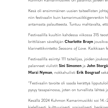
Kuhmon Kamarimusiikki on palannut jälleen enti
Kesä oli ensimmäinen uusien taiteellisten johta
niin festivaalin kuin kamarimusiikkigenrenkin his
antamasta palautteesta. Tuntuu mahtavalta, ett
Festivaalilla kuultiin kahdessa viikossa 315 teo
brittiläisen säveltäjän
Charlotte Brayn
jousikva
klarinettikvintetto
Seasons of Love
. Kaikkiaan fe
Festivaalilla esiintyi 111 taiteilijaa, joiden jou
palanneet viulistit
Sini Simonen
ja
John Storgå
Marzi Nyman
, nokkahuilisti
Erik Bosgraaf
sek
”Festivaalin tavoite oli saada kerättyä lipputulo
pysyy tasapainossa, joten on turvallista lähteä
Kesällä 2024 Kuhmon Kamarimusiikki soi 14.–2
kielellisesti, kulttuurisesti, sosiaalisesti, henkis