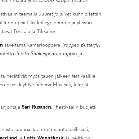
yntien määrä ylitti 23.500 kävijän määrän.
stivaalin teemalla
Juuret ja siivet
kunnioitettiin
eillä on upea fiilis kollegoidemme ja yleisön
ttävät Pensola ja Tikkanen.
en
säveltämä kamariooppera
Trapped Butterfly
,
intetto
Judith Shakespearen tappio
ja
sta herättivät myös tauon jälkeen festivaalille
n barokkiyhtye Scherzi Musicali, kitaristi
nnanjohtaja
Sari Rusanen
. ”Festivaalin budjetti
onesta suunnasta, mm. maantieteellisesti,
agerlund
ja
Lotta Wennäkoski
ja heiltä on