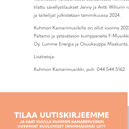
tilattu sävellystilaukset Jenny ja Antti Wihurin
ja taiteilijat julkistetaan tammikuussa 2024.
Kuhmon Kamarimusiikilla on ollut vuonna 2023
Paltamo ja ystävätason kumppaneita F-Musiik
Oy, Lumme Energia ja Osuukauppa Maakunta. Fes
Lisätietoja:
Kuhmon Kamarimusiikki, puh. 044 544 5162
TILAA UUTISKIRJEEMME
JA SAAT KUULLA KUHMON KAMARIMUSIIKIN
UUSIMMAT KUULUMISET ENSIMMÄISENÄ! LIITY