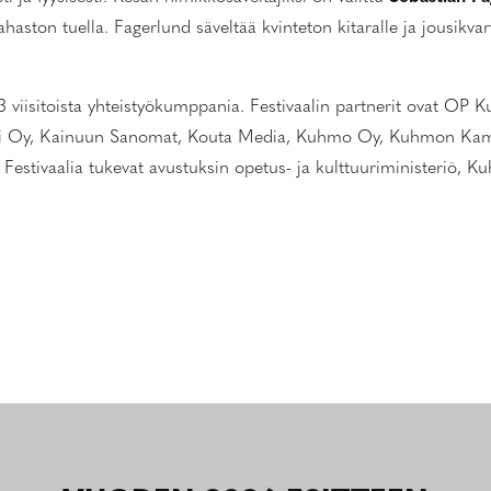
 rahaston tuella. Fagerlund säveltää kvinteton kitaralle ja jousik
 viisitoista yhteistyökumppania. Festivaalin partnerit ovat O
ki Oy, Kainuun Sanomat, Kouta Media, Kuhmo Oy, Kuhmon Kama
tivaalia tukevat avustuksin opetus- ja kulttuuriministeriö, 