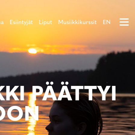
ma
Esiintyjät
Liput
Musiikkikurssit
EN
KI PÄÄTTYI
OON