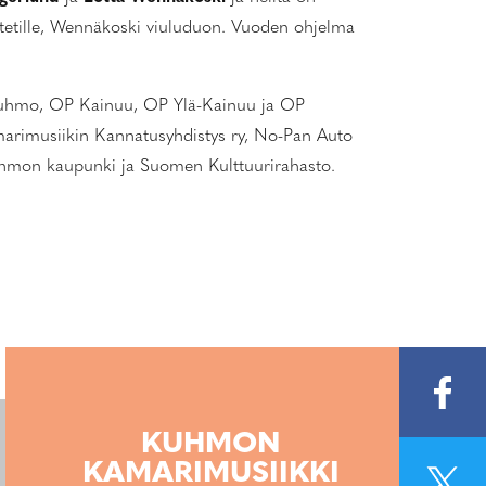
vartetille, Wennäkoski viuluduon. Vuoden ohjelma
P Kuhmo, OP Kainuu, OP Ylä-Kainuu ja OP
rimusiikin Kannatusyhdistys ry, No-Pan Auto
Kuhmon kaupunki ja Suomen Kulttuurirahasto.
KUHMON
KAMARIMUSIIKKI