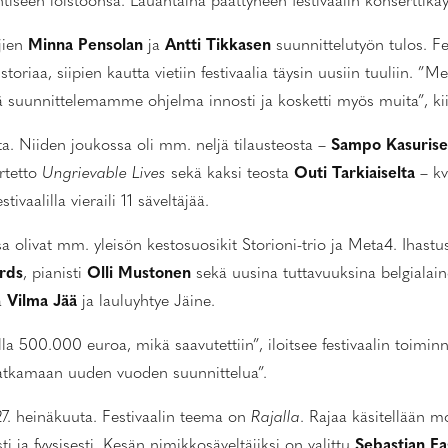
seen loistoonsa. Lauantaina päättyneen festivaalin konserttikä
jien
Minna Pensolan
ja
Antti Tikkasen
suunnittelutyön tulos. Fe
toriaa, siipien kautta vietiin festivaalia täysin uusiin tuuliin. ”M
ä suunnittelemamme ohjelma innosti ja kosketti myös muita”, kii
sta. Niiden joukossa oli mm. neljä tilausteosta –
Sampo Kasuris
rtetto
Ungrievable Lives
sekä kaksi teosta
Outi Tarkiaiselta
– kv
stivaalilla vieraili 11 säveltäjää.
kossa olivat mm. yleisön kestosuosikit Storioni-trio ja Meta4. Ihastu
rds
, pianisti
Olli Mustonen
sekä uusina tuttavuuksina belgialaine
ä
Vilma Jää
ja lauluyhtye Jäine.
illa 500.000 euroa, mikä saavutettiin”, iloitsee festivaalin toimi
 jatkamaan uuden vuoden suunnittelua”.
7. heinäkuuta. Festivaalin teema on
Rajalla
. Rajaa käsitellään m
esti ja fyysisesti. Kesän nimikkosäveltäjiksi on valittu
Sebastian F