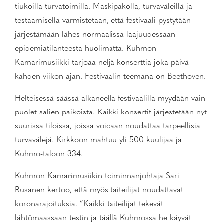
tiukoilla turvatoimilla. Maskipakolla, turvaväleillä ja
testaamisella varmistetaan, että festivaali pystytään
järjestämään lähes normaalissa laajuudessaan
epidemiatilanteesta huolimatta. Kuhmon
Kamarimusiikki tarjoaa neljä konserttia joka päivä
kahden viikon ajan. Festivaalin teemana on Beethoven.
Helteisessä säässä alkaneella festivaalilla myydään vain
puolet salien paikoista. Kaikki konsertit järjestetään nyt
suurissa tiloissa, joissa voidaan noudattaa tarpeellisia
turvavälejä. Kirkkoon mahtuu yli 500 kuulijaa ja
Kuhmo-taloon 334.
Kuhmon Kamarimusiikin toiminnanjohtaja Sari
Rusanen kertoo, että myös taiteilijat noudattavat
koronarajoituksia. ”Kaikki taiteilijat tekevät
lähtömaassaan testin ja täällä Kuhmossa he käyvät