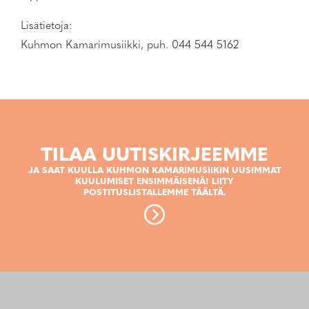
Lisätietoja:
Kuhmon Kamarimusiikki, puh. 044 544 5162
TILAA UUTISKIRJEEMME
JA SAAT KUULLA KUHMON KAMARIMUSIIKIN UUSIMMAT
KUULUMISET ENSIMMÄISENÄ! LIITY
POSTITUSLISTALLEMME TÄÄLTÄ.