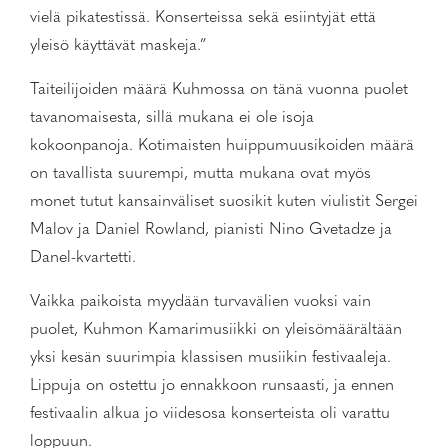
vielä pikatestissä. Konserteissa sekä esiintyjät että
yleisö käyttävät maskeja.”
Taiteilijoiden määrä Kuhmossa on tänä vuonna puolet
tavanomaisesta, sillä mukana ei ole isoja
kokoonpanoja. Kotimaisten huippumuusikoiden määrä
on tavallista suurempi, mutta mukana ovat myös
monet tutut kansainväliset suosikit kuten viulistit Sergei
Malov ja Daniel Rowland, pianisti Nino Gvetadze ja
Danel-kvartetti.
Vaikka paikoista myydään turvavälien vuoksi vain
puolet, Kuhmon Kamarimusiikki on yleisömäärältään
yksi kesän suurimpia klassisen musiikin festivaaleja.
Lippuja on ostettu jo ennakkoon runsaasti, ja ennen
festivaalin alkua jo viidesosa konserteista oli varattu
loppuun.