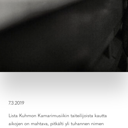
7.3.2019
Lista Kuhmon Kamarimusiikin taiteilijoista kautta
aikojen on mahtava, pitkälti yli tuhannen nimen