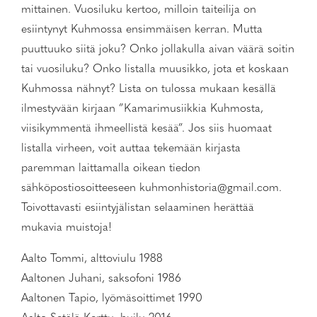
mittainen. Vuosiluku kertoo, milloin taiteilija on
esiintynyt Kuhmossa ensimmäisen kerran. Mutta
puuttuuko siitä joku? Onko jollakulla aivan väärä soitin
tai vuosiluku? Onko listalla muusikko, jota et koskaan
Kuhmossa nähnyt? Lista on tulossa mukaan kesällä
ilmestyvään kirjaan ”Kamarimusiikkia Kuhmosta,
viisikymmentä ihmeellistä kesää”. Jos siis huomaat
listalla virheen, voit auttaa tekemään kirjasta
paremman laittamalla oikean tiedon
sähköpostiosoitteeseen kuhmonhistoria@gmail.com.
Toivottavasti esiintyjälistan selaaminen herättää
mukavia muistoja!
Aalto Tommi, alttoviulu 1988
Aaltonen Juhani, saksofoni 1986
Aaltonen Tapio, lyömäsoittimet 1990