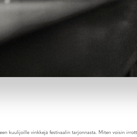
kuulijoille vinkkejä festivaalin tarjonnasta. Miten voisin irro