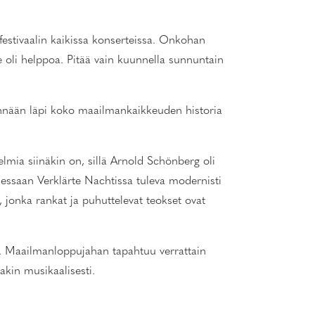
festivaalin kaikissa konserteissa. Onkohan
 oli helppoa. Pitää vain kuunnella sunnuntain
 mennään läpi koko maailmankaikkeuden historia
mia siinäkin on, sillä Arnold Schönberg oli
sessaan Verklärte Nachtissa tuleva modernisti
 jonka rankat ja puhuttelevat teokset ovat
u. Maailmanloppujahan tapahtuu verrattain
akin musikaalisesti.