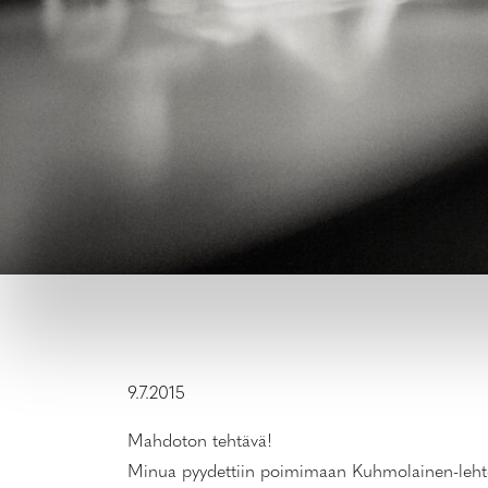
9.7.2015
Mahdoton tehtävä!
Minua pyydettiin poimimaan Kuhmolainen-lehteen 