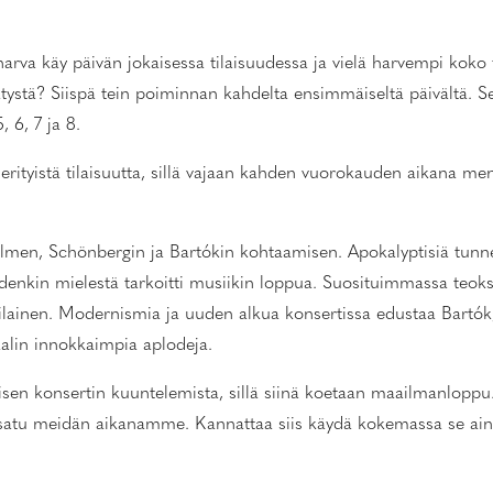
arva käy päivän jokaisessa tilaisuudessa ja vielä harvempi koko 
tystä? Siispä tein poiminnan kahdelta ensimmäiseltä päivältä. Se
, 6, 7 ja 8.
än erityistä tilaisuutta, sillä vajaan kahden vuorokauden aikana
men, Schönbergin ja Bartókin kohtaamisen. Apokalyptisiä tunnel
oidenkin mielestä tarkoitti musiikin loppua. Suosituimmassa teok
rilainen. Modernismia ja uuden alkua konsertissa edustaa Bartók,
alin innokkaimpia aplodeja.
eisen konsertin kuuntelemista, sillä siinä koetaan maailmanlopp
ta satu meidän aikanamme. Kannattaa siis käydä kokemassa se ain