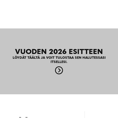
VUODEN 2026 ESITTEEN
LÖYDÄT TÄÄLTÄ JA VOIT TULOSTAA SEN HALUTESSASI
ITSELLESI.