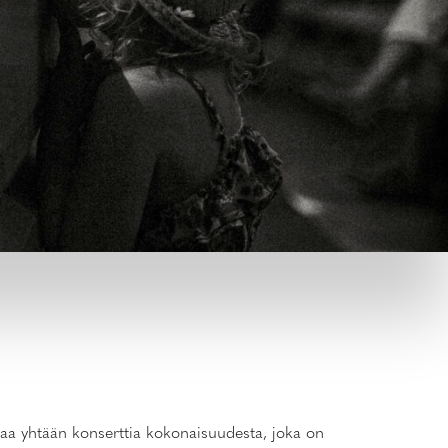
ttaa yhtään konserttia kokonaisuudesta, joka on