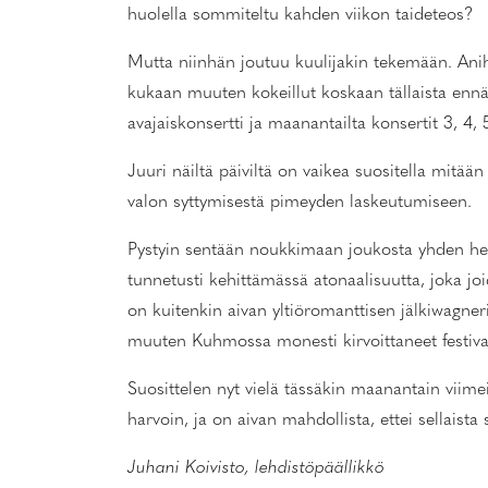
huolella sommiteltu kahden viikon taideteos?
Mutta niinhän joutuu kuulijakin tekemään. Anih
kukaan muuten kokeillut koskaan tällaista ennä
avajaiskonsertti ja maanantailta konsertit 3, 4, 5
Juuri näiltä päiviltä on vaikea suositella mitä
valon syttymisestä pimeyden laskeutumiseen.
Pystyin sentään noukkimaan joukosta yhden hel
tunnetusti kehittämässä atonaalisuutta, joka j
on kuitenkin aivan yltiöromanttisen jälkiwagne
muuten Kuhmossa monesti kirvoittaneet festiva
Suosittelen nyt vielä tässäkin maanantain viim
harvoin, ja on aivan mahdollista, ettei sellais
Juhani Koivisto, lehdistöpäällikkö