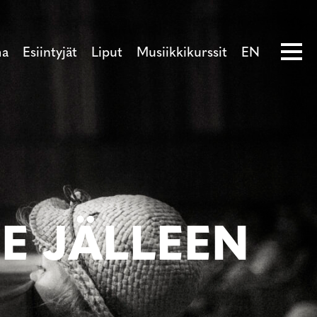
ma
Esiintyjät
Liput
Musiikkikurssit
EN
E JÄLLEEN