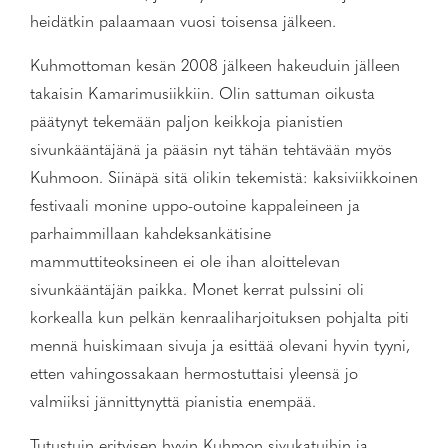
heidätkin palaamaan vuosi toisensa jälkeen.
Kuhmottoman kesän 2008 jälkeen hakeuduin jälleen
takaisin Kamarimusiikkiin. Olin sattuman oikusta
päätynyt tekemään paljon keikkoja pianistien
sivunkääntäjänä ja pääsin nyt tähän tehtävään myös
Kuhmoon. Siinäpä sitä olikin tekemistä: kaksiviikkoinen
festivaali monine uppo-outoine kappaleineen ja
parhaimmillaan kahdeksankätisine
mammuttiteoksineen ei ole ihan aloittelevan
sivunkääntäjän paikka. Monet kerrat pulssini oli
korkealla kun pelkän kenraaliharjoituksen pohjalta piti
mennä huiskimaan sivuja ja esittää olevani hyvin tyyni,
etten vahingossakaan hermostuttaisi yleensä jo
valmiiksi jännittynyttä pianistia enempää.
Tutustuin erityisen hyvin Kuhmon sivukatuihin ja