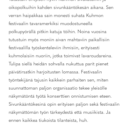
oikopolkuihin kahden sivunkääntökesän aikana. Sen
verran haipakkaa sain monesti suhata Kuhmon
festivaalin tavaramerkiksi muodostuneella
polkupyörällä pitkin katuja töihin. Noina vuosina
tutustuin myös moniin aivan mahtaviin paikallisiin
festivaalilla työskenteleviin ihmisiin, erityisesti
kuhmolaisiin nuoriin, jotka toimivat lavaroudareina.
Tulipa siellä heidän sohvalla nukuttua parit pienet
päivätirsatkin harjoitusten lomassa. Festivaalin
työntekijänä tajusin kaikkein parhaiten sen, miten
suunnattoman paljon organisaatio tekee yleisölle
näkymätöntä työtä konserttien onnistumisen eteen.
Sivunkääntökesinä opin erityisen paljon sekä festivaalin
näkymättömän työn tärkeydestä että musiikista. Ja
ennen kaikkea tiukoista tilanteista, huh.