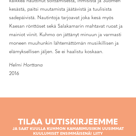
kaikkea nauttinut soittamisesta, ihmisistä ja Suomen
kesästä, paitsi muutamista jäätävistä ja tuulisista
sadepäivistä. Nautintoja tarjoavat joka kesä myös
Kaesan rönttöset sekä Salakamarin mahtavat ruoat ja
mainiot viinit. Kuhmo on jättänyt minuun ja varmasti
moneen muuhunkin lähtemättömän musiikillisen ja
elämyksellisen jäljen. Se ei haalistu koskaan.
Helmi Horttana
2016
TILAA UUTISKIRJEEMME
JA SAAT KUULLA KUHMON KAMARIMUSIIKIN UUSIMMAT
KUULUMISET ENSIMMÄISENÄ! LIITY