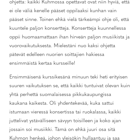
ohjetta: kaikki Kuhmossa opettavat ovat niin hyviä, että
ei ole väliä kenelle pääset oppilaaksi kunhan vain
pääset sinne. Toinen ehkä vielä tärkeämpi ohje oli, että
kuuntele paljon konsertteja. Konsertteja kuunnellessa
oppii huomaamattaan ihan hirveän paljon musiikista ja
vuorovaikutuksesta. Mielestäni nuo kaksi ohjetta
pätevät edelleen nuorien soittajien hakiessa
ensimmäistä kertaa kursseille!
Ensimmäisenä kurssikesänä minuun teki heti erityisen
suuren vaikutuksen se, että kaikki tuntuivat olevan kuin
yhtä perhettä suomalaisessa pikkukaupungissa
kaukana kaikesta. Oli yhdentekevää, kuka sattui
istumaan vieressä konsertissa tai ruokalassa, kaikki
juttelivat ystävälliseen sävyyn toisilleen ja koko ajan
jossain soi musiikki. Tämä on ehkä juuri osa sitä
Kuhmon henkeä, johon yleisökin hullaantuu ja saa