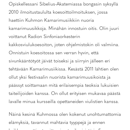
Opiskellessani Sibelius-Akatemiassa bongasin syksyllä
2010 ilmoitustaululta koesoittoilmoituksen, jossa
haettiin Kuhmon Kamarimusiikkiin nuoria
kamarimuusikkoja. Minähän innostuin oitis. Olin juuri
voittanut Radion Sinfoniaorkesterin
kakkosviulukoesoiton, joten ohjelmistokin oli valmiina.
Onnistuin koesoitossa sen verran hyvin, että
sivunkääntötyöt jäivät toiseksi ja siirryin jälleen eri
tehtävään Kamarimusiikissa. Kesästä 2011 lähtien olen
ollut yksi festivaalin nuorista kamarimuusikoista ja
päässyt soittamaan mitä erilaisempia teoksia lukuisien
taiteilijoiden kanssa. On ollut erityisen mukavaa päästä
lavalle minua kursseilla opettaneiden viulistien kanssa.
Näinä kesinä Kuhmossa olen kokenut unohtumattomia
elämyksiä, tavannut mahtavia tyyppejä ja ennen