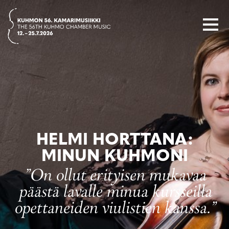
Siirry
suoraan
sisältöön
HELMI HORTTANA:
MINUN KUHMONI
"On ollut erityisen mukavaa
päästä lavalle minua kursseilla
opettaneiden viulistien kanssa."