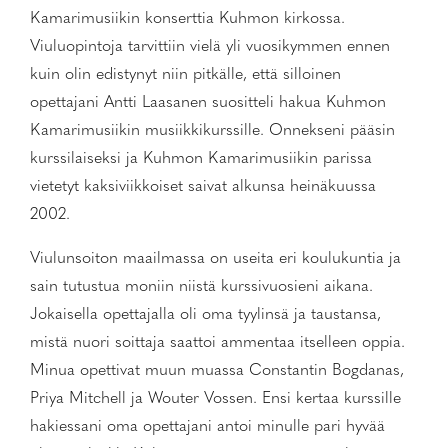
Kamarimusiikin konserttia Kuhmon kirkossa.
Viuluopintoja tarvittiin vielä yli vuosikymmen ennen
kuin olin edistynyt niin pitkälle, että silloinen
opettajani
Antti Laasanen suositteli hakua Kuhmon
Kamarimusiikin musiikkikurssille. Onnekseni pääsin
kurssilaiseksi ja Kuhmon Kamarimusiikin parissa
vietetyt kaksiviikkoiset saivat alkunsa heinäkuussa
2002.
Viulunsoiton maailmassa on useita eri koulukuntia ja
sain tutustua moniin niistä kurssivuosieni aikana.
Jokaisella opettajalla oli oma tyylinsä ja taustansa,
mistä nuori soittaja saattoi ammentaa itselleen oppia.
Minua opettivat muun muassa
Constantin Bogdanas,
Priya Mitchell ja Wouter Vossen. Ensi kertaa kurssille
hakiessani oma opettajani antoi minulle pari hyvää