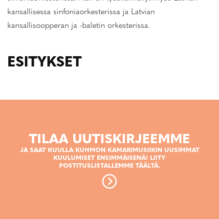
kansallisessa sinfoniaorkesterissa ja Latvian
kansallisoopperan ja -baletin orkesterissa.
ESITYKSET
TILAA UUTISKIRJEEMME
JA SAAT KUULLA KUHMON KAMARIMUSIIKIN UUSIMMAT
KUULUMISET ENSIMMÄISENÄ! LIITY
POSTITUSLISTALLEMME TÄÄLTÄ.