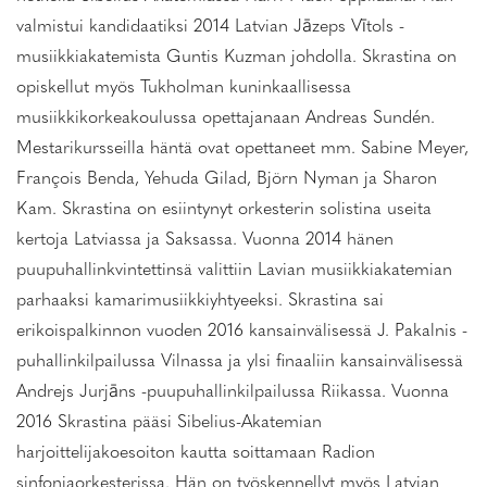
valmistui kandidaatiksi 2014 Latvian Jāzeps Vītols -
musiikkiakatemista Guntis Kuzman johdolla. Skrastina on
opiskellut myös Tukholman kuninkaallisessa
musiikkikorkeakoulussa opettajanaan Andreas Sundén.
Mestarikursseilla häntä ovat opettaneet mm. Sabine Meyer,
François Benda, Yehuda Gilad, Björn Nyman ja Sharon
Kam. Skrastina on esiintynyt orkesterin solistina useita
kertoja Latviassa ja Saksassa. Vuonna 2014 hänen
puupuhallinkvintettinsä valittiin Lavian musiikkiakatemian
parhaaksi kamarimusiikkiyhtyeeksi. Skrastina sai
erikoispalkinnon vuoden 2016 kansainvälisessä J. Pakalnis -
puhallinkilpailussa Vilnassa ja ylsi finaaliin kansainvälisessä
Andrejs Jurjāns -puupuhallinkilpailussa Riikassa. Vuonna
2016 Skrastina pääsi Sibelius-Akatemian
harjoittelijakoesoiton kautta soittamaan Radion
sinfoniaorkesterissa. Hän on työskennellyt myös Latvian