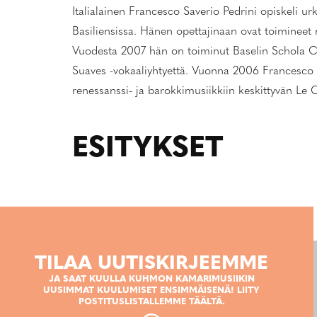
Italialainen Francesco Saverio Pedrini opiskeli u
Basiliensissa. Hänen opettajinaan ovat toimineet
Vuodesta 2007 hän on toiminut Baselin Schola Can
Suaves -vokaaliyhtyettä. Vuonna 2006 Francesco P
renessanssi- ja barokkimusiikkiin keskittyvän Le C
ESITYKSET
TILAA UUTISKIRJEEMME
JA SAAT KUULLA KUHMON KAMARIMUSIIKIN
UUSIMMAT KUULUMISET ENSIMMÄISENÄ! LIITY
POSTITUSLISTALLEMME TÄÄLTÄ.