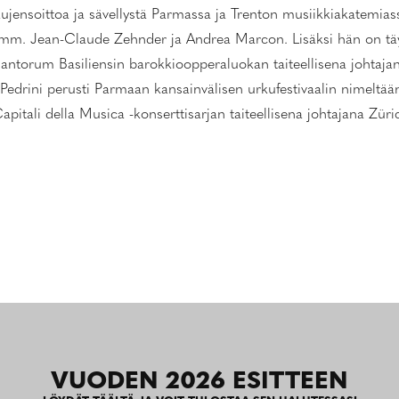
rkujensoittoa ja sävellystä Parmassa ja Trenton musiikkiakatemia
 mm. Jean-Claude Zehnder ja Andrea Marcon. Lisäksi hän on täyd
torum Basiliensin barokkioopperaluokan taiteellisena johtajana
edrini perusti Parmaan kansainvälisen urkufestivaalin nimeltään 
apitali della Musica -konserttisarjan taiteellisena johtajana Züri
VUODEN 2026 ESITTEEN