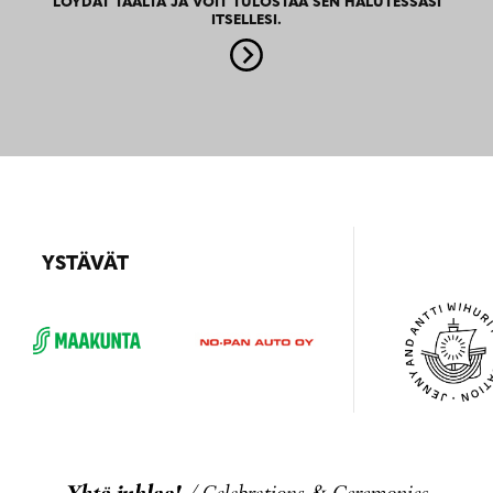
LÖYDÄT TÄÄLTÄ JA VOIT TULOSTAA SEN HALUTESSASI
ITSELLESI.
YSTÄVÄT