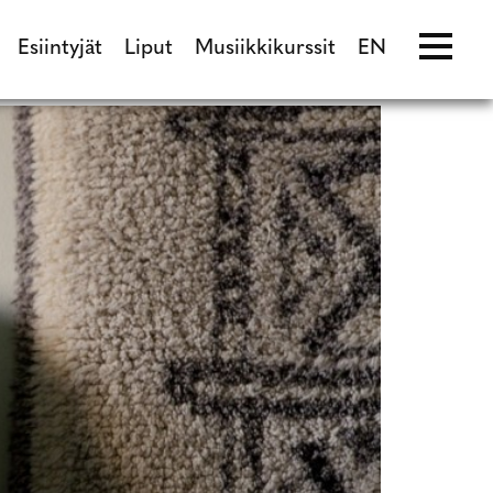
Esiintyjät
Liput
Musiikkikurssit
EN
ma
Esiintyjät
Liput
Musiikkikurssit
EN