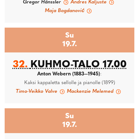
Gregor Hänssler
Andres Kaljuste
Maja Bogdanović
Su
19.7.
32.
KUHMO-TALO 17.00
Anton Webern (1883—1945)
:
Kaksi kappaletta sellolle ja pianolle (1899)
Timo-Veikko Valve
Mackenzie Melemed
Su
19.7.