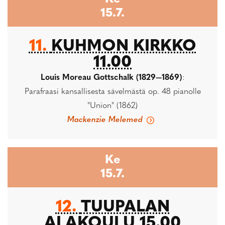
15.7.
11.
KUHMON KIRKKO
11.00
Louis Moreau Gottschalk (1829—1869)
:
Parafraasi kansallisesta sävelmästä op. 48 pianolle
"Union" (1862)
Mackenzie Melemed
Ke
15.7.
12.
TUUPALAN
ALAKOULU 15.00