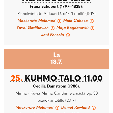
Franz Schubert (1797—1828)
:
Pianokvintetto A-duuri D. 667 "Forelli" (1819)
Mackenzie Melemed
Maia Cabeza
Yuval Gotlibovich
Maja Bogdanović
Jani Pensola
La
18.7.
25.
KUHMO-TALO 11.00
Cecilia Damström (1988)
:
Minna - Kuvia Minna Canthin elämästä op. 53
pianokvintetille (2017)
Mackenzie Melemed
Daniel Rowland