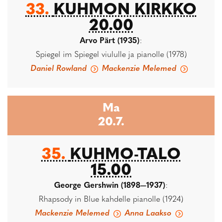
33.
KUHMON KIRKKO
20.00
Arvo Pärt (1935)
:
Spiegel im Spiegel viululle ja pianolle (1978)
Daniel Rowland
Mackenzie Melemed
Ma
20.7.
35.
KUHMO-TALO
15.00
George Gershwin (1898—1937)
:
Rhapsody in Blue kahdelle pianolle (1924)
Mackenzie Melemed
Anna Laakso