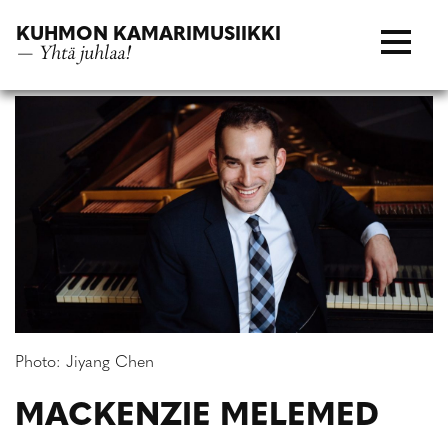
Siirry
KUHMON KAMARIMUSIIKKI
suoraan
— Yhtä juhlaa!
sisältöön
Photo: Jiyang Chen
MACKENZIE MELEMED