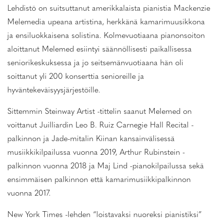
Lehdistö on suitsuttanut amerikkalaista pianistia Mackenzie
Melemedia upeana artistina, herkkänä kamarimuusikkona
ja ensiluokkaisena solistina. Kolmevuotiaana pianonsoiton
aloittanut Melemed esiintyi säännöllisesti paikallisessa
seniorikeskuksessa ja jo seitsemänvuotiaana hän oli
soittanut yli 200 konserttia senioreille ja
hyväntekeväisyysjärjestöille.
Sittemmin Steinway Artist -tittelin saanut Melemed on
voittanut Juilliardin Leo B. Ruiz Carnegie Hall Recital -
palkinnon ja Jade-mitalin Kiinan kansainvälisessä
musiikkikilpailussa vuonna 2019, Arthur Rubinstein -
palkinnon vuonna 2018 ja Maj Lind -pianokilpailussa sekä
ensimmäisen palkinnon että kamarimusiikkipalkinnon
vuonna 2017.
New York Times -lehden “loistavaksi nuoreksi pianistiksi”