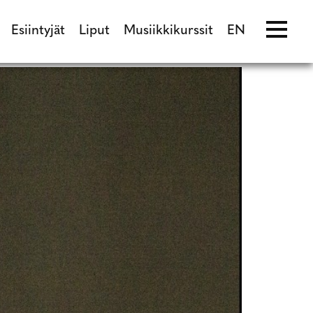
Esiintyjät
Liput
Musiikkikurssit
EN
ma
Esiintyjät
Liput
Musiikkikurssit
EN