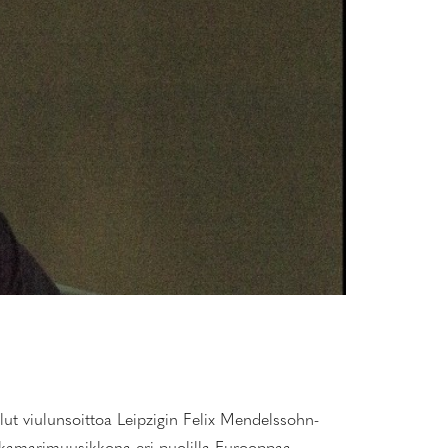
lut viulunsoittoa Leipzigin Felix Mendelssohn-