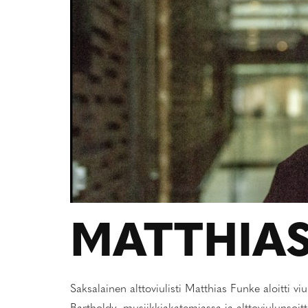
MATTHIAS
Saksalainen alttoviulisti Matthias Funke aloitti 