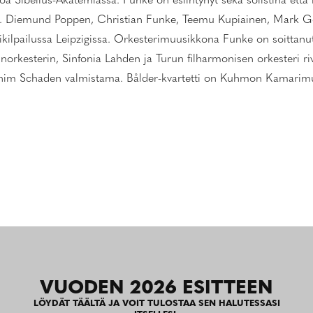
toa Sibelius-Akatemiassa. Funke on esiintynyt sekä solistina ett
. Diemund Poppen, Christian Funke, Teemu Kupiainen, Mark Go
ikilpailussa Leipzigissa. Orkesterimuusikkona Funke on soittan
rkesterin, Sinfonia Lahden ja Turun filharmonisen orkesteri rivei
him Schaden valmistama. Bålder-kvartetti on Kuhmon Kamarimusi
VUODEN 2026 ESITTEEN
LÖYDÄT TÄÄLTÄ JA VOIT TULOSTAA SEN HALUTESSASI