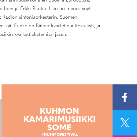
ä kamarimuusikkona eri puolilla Eurooppaa,
thoni ja Erkki Rautio. Hän on menestynyt
ut Radion sinfoniaorkesterin, Suomen
ssä. Funke on Bålder-kvartetin alttoviulisti, ja
ikin kvartettiakatemian jäsen.
KUHMON
KAMARIMUSIIKKI
SOME
#KUHMOFESTIVAL