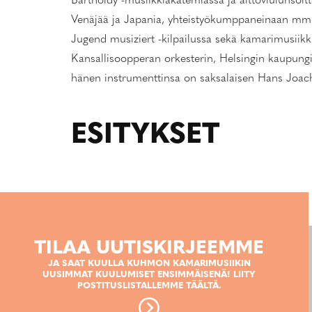
Bartholdy -musiikkiakatemiassa ja alttoviulunsoit
Venäjää ja Japania, yhteistyökumppaneinaan mm
Jugend musiziert -kilpailussa sekä kamarimusiikk
Kansallisoopperan orkesterin, Helsingin kaupungino
hänen instrumenttinsa on saksalaisen Hans Joac
ESITYKSET
TILAA UUTISKIRJEEMME
JA SAAT KUULLA KUHMON KAMARIMUSIIKIN
UUSIMMAT KUULUMISET ENSIMMÄISENÄ! LIITY
POSTITUSLISTALLEMME TÄÄLTÄ.