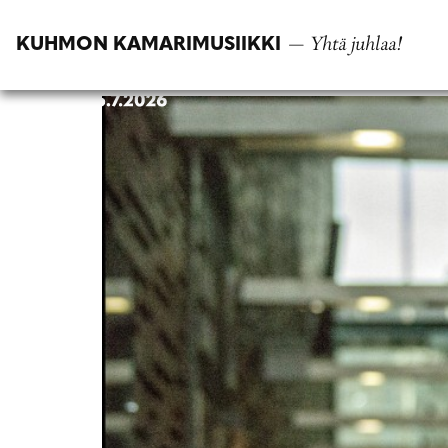
Siirry
suoraan
— Yhtä juhlaa!
KUHMON KAMARIMUSIIKKI
sisältöön