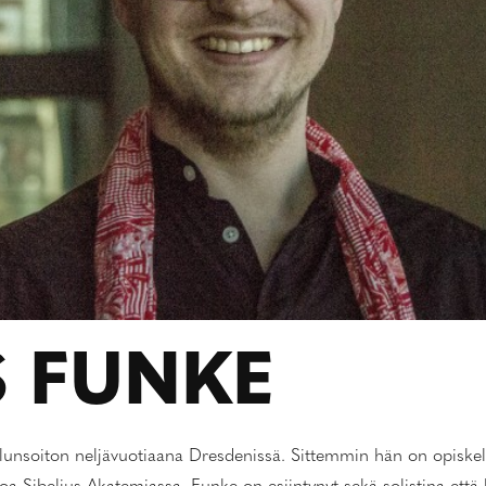
 FUNKE
viulunsoiton neljävuotiaana Dresdenissä. Sittemmin hän on opiskel