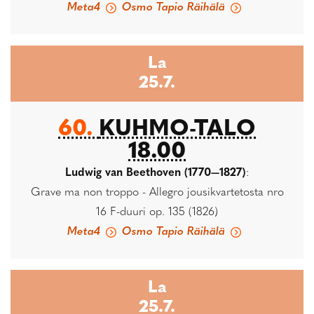
Meta4
Osmo Tapio Räihälä
La
25.7.
60.
KUHMO-TALO
18.00
Ludwig van Beethoven (1770—1827)
:
Grave ma non troppo - Allegro jousikvartetosta nro
16 F-duuri op. 135 (1826)
Meta4
Osmo Tapio Räihälä
La
25.7.