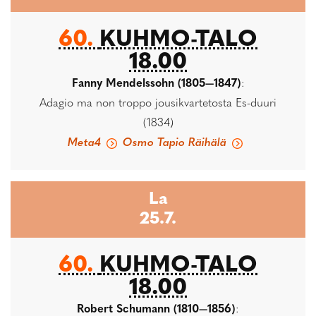
60.
KUHMO-TALO
18.00
Fanny Mendelssohn (1805—1847)
:
Adagio ma non troppo jousikvartetosta Es-duuri
(1834)
Meta4
Osmo Tapio Räihälä
La
25.7.
60.
KUHMO-TALO
18.00
Robert Schumann (1810—1856)
: