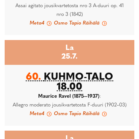
Assai agitato jousikvartetosta nro 3 A-duuri op. 41
nro 3 (1842)
Meta4
Osmo Tapio Räihälä
La
25.7.
60.
KUHMO-TALO
18.00
Maurice Ravel (1875—1937)
:
Allegro moderato jousikvartetosta F-duuri (1902–03)
Meta4
Osmo Tapio Räihälä
La