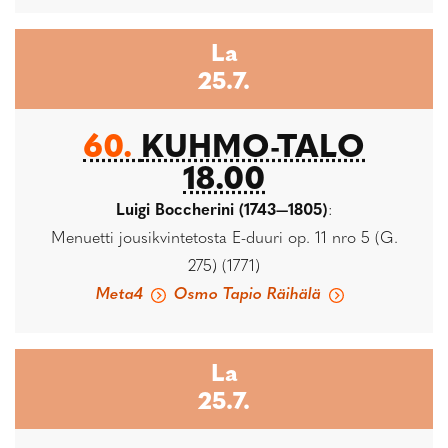
La
25.7.
60.
KUHMO-TALO
18.00
Luigi Boccherini (1743—1805)
:
Menuetti jousikvintetosta E-duuri op. 11 nro 5 (G.
275) (1771)
Meta4
Osmo Tapio Räihälä
La
25.7.