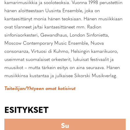
kamarimusiikkia ja sooloteoksia. Vuonna 1998 perustettiin
hänen aloitteestaan Uusinta Ensemble, joka on
kantaesittänyt monia hänen teoksiaan. Hänen musiikkiaan
ovat tilanneet ja/tai kantaesittäneet mm. Radion
sinfoniaorkesteri, Gewandhaus, London Sinfonietta,
Moscow Contemporary Music Ensemble, Nuova
consonanza, Virtuosi di Kuhmo, Helsingin kamarikuoro,
useimmat suomalaiset orkesterit, lukuisat festivaalit ja
muusikot – mutta tärkein esitys on aina seuraava. Hänen
musiikkinsa kustantaa ja julkaisee Sikorski Musikverlag.
Taiteilijan/Yhtyeen omat kotisivut
ESITYKSET
Su