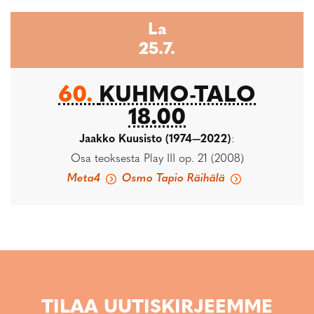
La
25.7.
60.
KUHMO-TALO
18.00
Jaakko Kuusisto (1974—2022)
:
Osa teoksesta Play III op. 21 (2008)
Meta4
Osmo Tapio Räihälä
TILAA UUTISKIRJEEMME