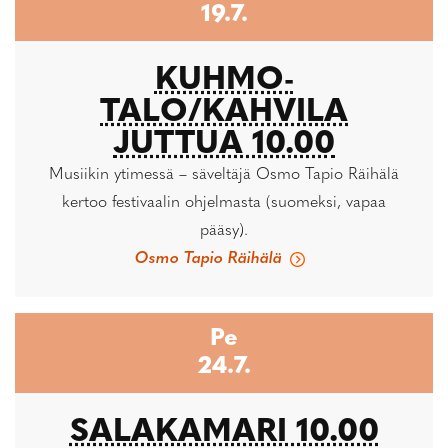
19.7.
KUHMO-
TALO/KAHVILA
JUTTUA 10.00
Musiikin ytimessä – säveltäjä Osmo Tapio Räihälä
kertoo festivaalin ohjelmasta (suomeksi, vapaa
pääsy).
Osmo Tapio Räihälä
Pe
24.7.
SALAKAMARI 10.00