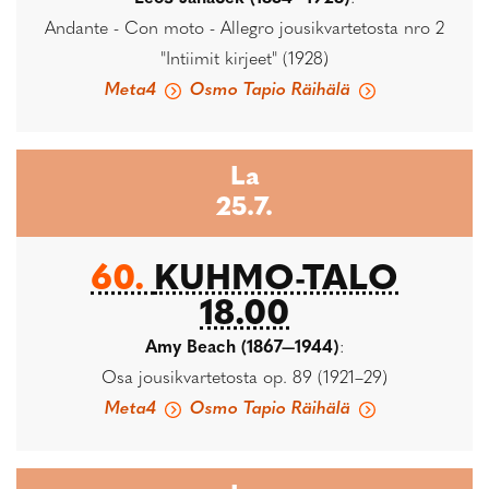
Andante - Con moto - Allegro jousikvartetosta nro 2
"Intiimit kirjeet" (1928)
Meta4
Osmo Tapio Räihälä
La
25.7.
60.
KUHMO-TALO
18.00
Amy Beach (1867—1944)
:
Osa jousikvartetosta op. 89 (1921–29)
Meta4
Osmo Tapio Räihälä