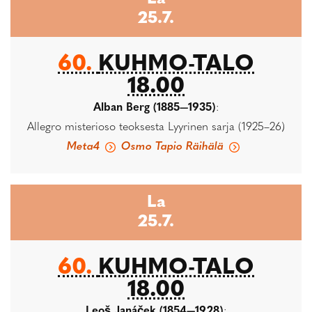
25.7.
60.
KUHMO-TALO
18.00
Alban Berg (1885—1935)
:
Allegro misterioso teoksesta Lyyrinen sarja (1925–26)
Meta4
Osmo Tapio Räihälä
La
25.7.
60.
KUHMO-TALO
18.00
Leoš Janáček (1854—1928)
: