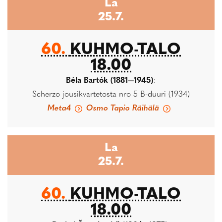
La
25.7.
60.
KUHMO-TALO
18.00
Béla Bartók (1881—1945)
:
Scherzo jousikvartetosta nro 5 B-duuri (1934)
Meta4
Osmo Tapio Räihälä
La
25.7.
60.
KUHMO-TALO
18.00