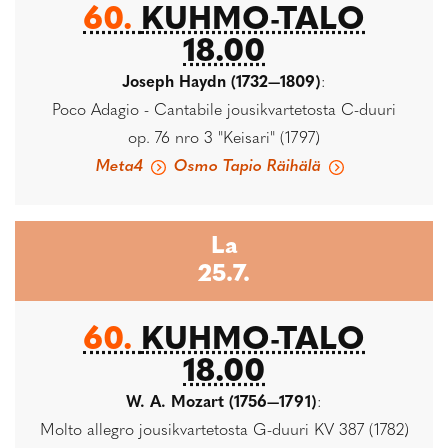
60.
KUHMO-TALO
18.00
Joseph Haydn (1732—1809)
:
Poco Adagio - Cantabile jousikvartetosta C-duuri
op. 76 nro 3 "Keisari" (1797)
Meta4
Osmo Tapio Räihälä
La
25.7.
60.
KUHMO-TALO
18.00
W. A. Mozart (1756—1791)
:
Molto allegro jousikvartetosta G-duuri KV 387 (1782)