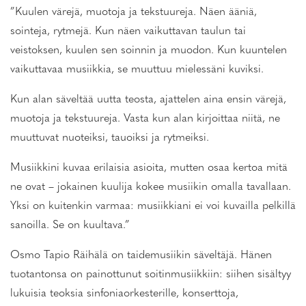
”Kuulen värejä, muotoja ja tekstuureja. Näen ääniä,
sointeja, rytmejä. Kun näen vaikuttavan taulun tai
veistoksen, kuulen sen soinnin ja muodon. Kun kuuntelen
vaikuttavaa musiikkia, se muuttuu mielessäni kuviksi.
Kun alan säveltää uutta teosta, ajattelen aina ensin värejä,
muotoja ja tekstuureja. Vasta kun alan kirjoittaa niitä, ne
muuttuvat nuoteiksi, tauoiksi ja rytmeiksi.
Musiikkini kuvaa erilaisia asioita, mutten osaa kertoa mitä
ne ovat – jokainen kuulija kokee musiikin omalla tavallaan.
Yksi on kuitenkin varmaa: musiikkiani ei voi kuvailla pelkillä
sanoilla. Se on kuultava.”
Osmo Tapio Räihälä on taidemusiikin säveltäjä. Hänen
tuotantonsa on painottunut soitinmusiikkiin: siihen sisältyy
lukuisia teoksia sinfoniaorkesterille, konserttoja,