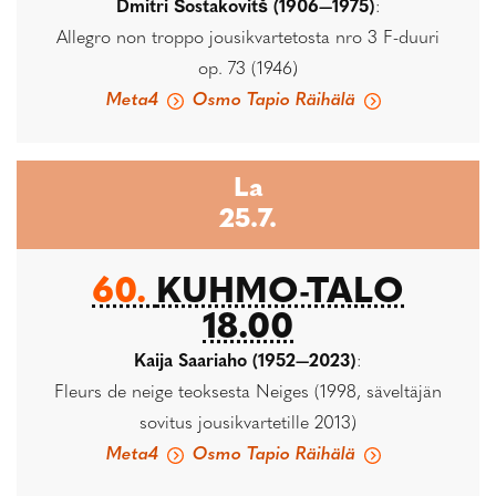
Dmitri Šostakovitš (1906—1975)
:
Allegro non troppo jousikvartetosta nro 3 F-duuri
op. 73 (1946)
Meta4
Osmo Tapio Räihälä
La
25.7.
60.
KUHMO-TALO
18.00
Kaija Saariaho (1952—2023)
:
Fleurs de neige teoksesta Neiges (1998, säveltäjän
sovitus jousikvartetille 2013)
Meta4
Osmo Tapio Räihälä