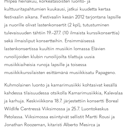
Hilpeä heinäkuu, korkeatasoisten luonto- ja
kulttuuritapahtumien kuukausi, jatkui kuudetta kertaa
festivaalin aikana. Festivaalin kesän 2012 tarjontana lapsille
ja nuorille olivat lastenkonsertit (2 kpl), tutustuminen
tulevaisuuden tähtiin 19.–27.7. (10 ilmaista kurssikonserttia)
sekä ilmaisliput konsertteihin. Ensimmäisessä
lastenkonsertissa kuultiin musiikin lomassa Elävien
runoilijoiden klubin runoilijoilta tilattuja uusia
musiikkiaiheisia runoja lapsille ja toisessa
musiikkikurssilaisten esittämänä musiikkisatu Papageno.
Kuhmolainen luonto ja kamarimusiikki kohtasivat kesällä
kahdessa tilaisuudessa otsikolla Kamarimusiikkia, Kalevalaa
ja karhuja. Keskiviikkona 18.7. järjestettiin konsertti Boreal
Wildlife Centressä Viiksimossa ja 25.7. Luontokeskus
Petolassa. Viiksimossa esiintyivät sellistit Martti Rousi ja
Jonathan Roozeman, kitaristi Alberto Mesirca ja