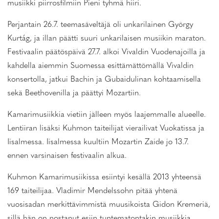
musiikki piirrosfilmiin Pieni tyhmä hiiri.
Perjantain 26.7. teemasäveltäjä oli unkarilainen György
Kurtág, ja illan päätti suuri unkarilaisen musiikin maraton.
Festivaalin päätöspäivä 27.7. alkoi Vivaldin Vuodenajoilla ja
kahdella aiemmin Suomessa esittämättömällä Vivaldin
konsertolla, jatkui Bachin ja Gubaidulinan kohtaamisella
sekä Beethovenilla ja päättyi Mozartiin.
Kamarimusiikkia vietiin jälleen myös laajemmalle alueelle.
Lentiiran lisäksi Kuhmon taiteilijat vierailivat Vuokatissa ja
Iisalmessa. Iisalmessa kuultiin Mozartin Zaide jo 13.7.
ennen varsinaisen festivaalin alkua.
Kuhmon Kamarimusiikissa esiintyi kesällä 2013 yhteensä
169 taiteilijaa. Vladimir Mendelssohn pitää yhtenä
vuosisadan merkittävimmistä muusikoista Gidon Kremeriä,
sillä hän on nostanut esiin tuntematontakin musiikkia.