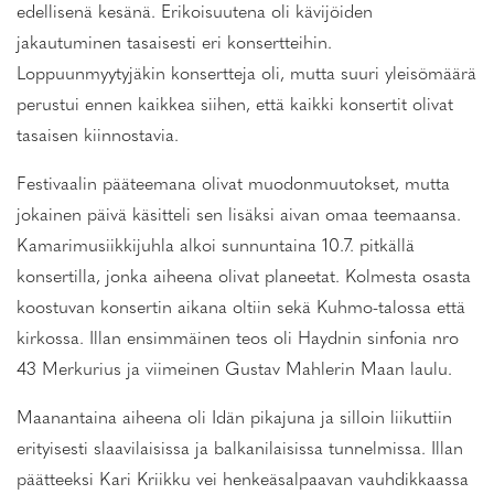
edellisenä kesänä. Erikoisuutena oli kävijöiden
jakautuminen tasaisesti eri konsertteihin.
Loppuunmyytyjäkin konsertteja oli, mutta suuri yleisömäärä
perustui ennen kaikkea siihen, että kaikki konsertit olivat
tasaisen kiinnostavia.
Festivaalin pääteemana olivat muodonmuutokset, mutta
jokainen päivä käsitteli sen lisäksi aivan omaa teemaansa.
Kamarimusiikkijuhla alkoi sunnuntaina 10.7. pitkällä
konsertilla, jonka aiheena olivat planeetat. Kolmesta osasta
koostuvan konsertin aikana oltiin sekä Kuhmo-talossa että
kirkossa. Illan ensimmäinen teos oli Haydnin sinfonia nro
43 Merkurius ja viimeinen Gustav Mahlerin Maan laulu.
Maanantaina aiheena oli Idän pikajuna ja silloin liikuttiin
erityisesti slaavilaisissa ja balkanilaisissa tunnelmissa. Illan
päätteeksi Kari Kriikku vei henkeäsalpaavan vauhdikkaassa