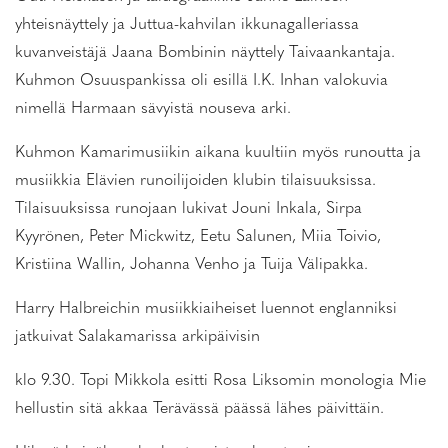
yhteisnäyttely ja Juttua-kahvilan ikkunagalleriassa
kuvanveistäjä Jaana Bombinin näyttely Taivaankantaja.
Kuhmon Osuuspankissa oli esillä I.K. Inhan valokuvia
nimellä Harmaan sävyistä nouseva arki.
Kuhmon Kamarimusiikin aikana kuultiin myös runoutta ja
musiikkia Elävien runoilijoiden klubin tilaisuuksissa.
Tilaisuuksissa runojaan lukivat Jouni Inkala, Sirpa
Kyyrönen, Peter Mickwitz, Eetu Salunen, Miia Toivio,
Kristiina Wallin, Johanna Venho ja Tuija Välipakka.
Harry Halbreichin musiikkiaiheiset luennot englanniksi
jatkuivat Salakamarissa arkipäivisin
klo 9.30. Topi Mikkola esitti Rosa Liksomin monologia Mie
hellustin sitä akkaa Terävässä päässä lähes päivittäin.