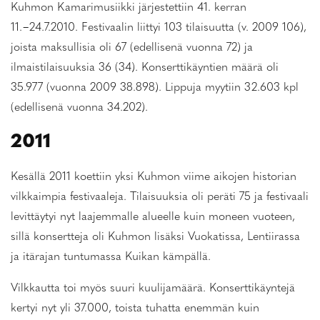
Kuhmon Kamarimusiikki järjestettiin 41. kerran
11.−24.7.2010. Festivaalin liittyi 103 tilaisuutta (v. 2009 106),
joista maksullisia oli 67 (edellisenä vuonna 72) ja
ilmaistilaisuuksia 36 (34). Konserttikäyntien määrä oli
35.977 (vuonna 2009 38.898). Lippuja myytiin 32.603 kpl
(edellisenä vuonna 34.202).
2011
Kesällä 2011 koettiin yksi Kuhmon viime aikojen historian
vilkkaimpia festivaaleja. Tilaisuuksia oli peräti 75 ja festivaali
levittäytyi nyt laajemmalle alueelle kuin moneen vuoteen,
sillä konsertteja oli Kuhmon lisäksi Vuokatissa, Lentiirassa
ja itärajan tuntumassa Kuikan kämpällä.
Vilkkautta toi myös suuri kuulijamäärä. Konserttikäyntejä
kertyi nyt yli 37.000, toista tuhatta enemmän kuin