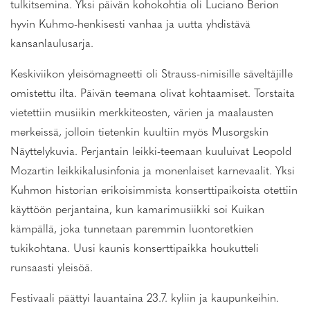
tulkitsemina. Yksi päivän kohokohtia oli Luciano Berion
hyvin Kuhmo-henkisesti vanhaa ja uutta yhdistävä
kansanlaulusarja.
Keskiviikon yleisömagneetti oli Strauss-nimisille säveltäjille
omistettu ilta. Päivän teemana olivat kohtaamiset. Torstaita
vietettiin musiikin merkkiteosten, värien ja maalausten
merkeissä, jolloin tietenkin kuultiin myös Musorgskin
Näyttelykuvia. Perjantain leikki-teemaan kuuluivat Leopold
Mozartin leikkikalusinfonia ja monenlaiset karnevaalit. Yksi
Kuhmon historian erikoisimmista konserttipaikoista otettiin
käyttöön perjantaina, kun kamarimusiikki soi Kuikan
kämpällä, joka tunnetaan paremmin luontoretkien
tukikohtana. Uusi kaunis konserttipaikka houkutteli
runsaasti yleisöä.
Festivaali päättyi lauantaina 23.7. kyliin ja kaupunkeihin.