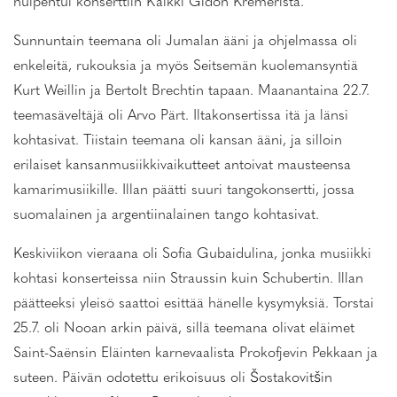
huipentui konserttiin Kaikki Gidon Kremeristä.
Sunnuntain teemana oli Jumalan ääni ja ohjelmassa oli
enkeleitä, rukouksia ja myös Seitsemän kuolemansyntiä
Kurt Weillin ja Bertolt Brechtin tapaan. Maanantaina 22.7.
teemasäveltäjä oli Arvo Pärt. Iltakonsertissa itä ja länsi
kohtasivat. Tiistain teemana oli kansan ääni, ja silloin
erilaiset kansanmusiikkivaikutteet antoivat mausteensa
kamarimusiikille. Illan päätti suuri tangokonsertti, jossa
suomalainen ja argentiinalainen tango kohtasivat.
Keskiviikon vieraana oli Sofia Gubaidulina, jonka musiikki
kohtasi konserteissa niin Straussin kuin Schubertin. Illan
päätteeksi yleisö saattoi esittää hänelle kysymyksiä. Torstai
25.7. oli Nooan arkin päivä, sillä teemana olivat eläimet
Saint-Saënsin Eläinten karnevaalista Prokofjevin Pekkaan ja
suteen. Päivän odotettu erikoisuus oli Šostakovitšin