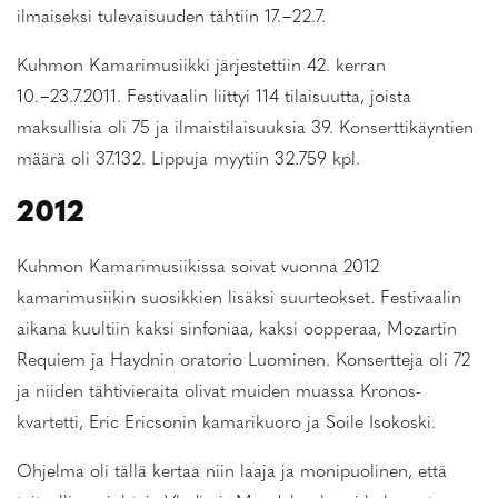
ilmaiseksi tulevaisuuden tähtiin 17.−22.7.
Kuhmon Kamarimusiikki järjestettiin 42. kerran
10.−23.7.2011. Festivaalin liittyi 114 tilaisuutta, joista
maksullisia oli 75 ja ilmaistilaisuuksia 39. Konserttikäyntien
määrä oli 37.132. Lippuja myytiin 32.759 kpl.
2012
Kuhmon Kamarimusiikissa soivat vuonna 2012
kamarimusiikin suosikkien lisäksi suurteokset. Festivaalin
aikana kuultiin kaksi sinfoniaa, kaksi oopperaa, Mozartin
Requiem ja Haydnin oratorio Luominen. Konsertteja oli 72
ja niiden tähtivieraita olivat muiden muassa Kronos-
kvartetti, Eric Ericsonin kamarikuoro ja Soile Isokoski.
Ohjelma oli tällä kertaa niin laaja ja monipuolinen, että