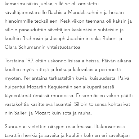
kamarimusiikin juhlaa, sillä se oli omistettu
säveltäjämestareille Bachista Mendelssohniin ja heidän
hienoimmille teoksilleen. Keskiviikon teemana oli kaksin ja
silloin paneuduttiin säveltäjien keskinäisiin suhteisiin ja
kuultiin Brahmsin ja Joseph Joachimin sekä Robert ja
Clara Schumannin yhteistuotantoa.
Torstaina 19.7. oltiin uskonnollisissa aiheissa. Päivän aikana
kuultiin myös riittejä ja loitsuja kalevalaista perinnettä
myöten. Perjantaina tarkasteltiin kuvia ikuisuudesta. Päivä
huipentui Mozartin Requiemiin sen alkuperäisessä
täydentämättömässä muodossa. Ensimmäisen viikon päätti
vastakohtia käsittelevä lauantai. Silloin toisensa kohtasivat
niin Salieri ja Mozart kuin sota ja rauha.
Sunnuntai vietettiin näkyjen maailmassa. Iltakonsertissa
tavattiin henkiä ja aaveita ja kuultiin kolmen eri säveltäjän