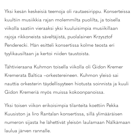
Yksi kesän keskeisiä teemoja oli rautaesirippu. Konserteissa
kuultiin musiikkia rajan molemmilta puolilta, ja toisella
viikolla saatiin vieraaksi yksi kuuluisimpia musiikillaan
rajoja rikkoneista säveltäjistä, puolalainen Krzysztof
Penderecki. Hän esitteli konsertissa kolme teosta eri
tyylikausiltaan ja kertoi niiden taustoista.
Tähtivieraana Kuhmon toisella viikolla oli Gidon Kremer
Kremerata Baltica –orkestereineen. Kuhmon yleisö sai
nauttia orkesterin täydellisyyteen hiotusta soinnista ja kuuli
Gidon Kremeriä myös muissa kokoonpanoissa.
Yksi toisen viikon erikoisimpia tilanteita koettiin Pekka
Kuusiston ja Iiro Rantalan konsertissa, sillä ylimääräisen
numeron sijasta he lähettivät yleisön laulamaan Nälkämaan
laulua järven rannalle.