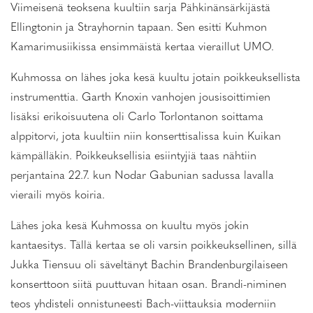
Viimeisenä teoksena kuultiin sarja Pähkinänsärkijästä
Ellingtonin ja Strayhornin tapaan. Sen esitti Kuhmon
Kamarimusiikissa ensimmäistä kertaa vieraillut UMO.
Kuhmossa on lähes joka kesä kuultu jotain poikkeuksellista
instrumenttia. Garth Knoxin vanhojen jousisoittimien
lisäksi erikoisuutena oli Carlo Torlontanon soittama
alppitorvi, jota kuultiin niin konserttisalissa kuin Kuikan
kämpälläkin. Poikkeuksellisia esiintyjiä taas nähtiin
perjantaina 22.7. kun Nodar Gabunian sadussa lavalla
vieraili myös koiria.
Lähes joka kesä Kuhmossa on kuultu myös jokin
kantaesitys. Tällä kertaa se oli varsin poikkeuksellinen, sillä
Jukka Tiensuu oli säveltänyt Bachin Brandenburgilaiseen
konserttoon siitä puuttuvan hitaan osan. Brandi-niminen
teos yhdisteli onnistuneesti Bach-viittauksia moderniin