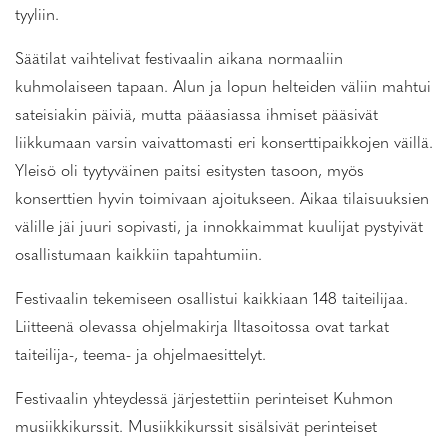
tyyliin.
Säätilat vaihtelivat festivaalin aikana normaaliin
kuhmolaiseen tapaan. Alun ja lopun helteiden väliin mahtui
sateisiakin päiviä, mutta pääasiassa ihmiset pääsivät
liikkumaan varsin vaivattomasti eri konserttipaikkojen väillä.
Yleisö oli tyytyväinen paitsi esitysten tasoon, myös
konserttien hyvin toimivaan ajoitukseen. Aikaa tilaisuuksien
välille jäi juuri sopivasti, ja innokkaimmat kuulijat pystyivät
osallistumaan kaikkiin tapahtumiin.
Festivaalin tekemiseen osallistui kaikkiaan 148 taiteilijaa.
Liitteenä olevassa ohjelmakirja Iltasoitossa ovat tarkat
taiteilija-, teema- ja ohjelmaesittelyt.
Festivaalin yhteydessä järjestettiin perinteiset Kuhmon
musiikkikurssit. Musiikkikurssit sisälsivät perinteiset