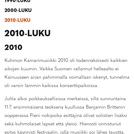
1990-LUKU
2000-LUKU
2010-LUKU
2010-LUKU
2010
Kuhmon Kamarimusiikki 2010 oli todennäköisesti kaikkien
aikojen kuumin. Vaikka Suomen vallannut helleaalto ei
Kainuuseen aivan pahimmalla voimallaan iskenyt, tunnelma
oli varsin lämmin kaikissa konserttipaikoissa.
Juhla alkoi poikkeuksellisissa merkeissä, sillä sunnuntaina
11.7. ensimmäisenä teoksena kuullussa Benjamin Brittenin
oopperassa Pieni nokipoika esittäjinä olivat solistien lisäksi
sekä kuhmolaiset lapset että yleisö. Hienosti onnistunut
esitys käynnisti festivaalin, jolla musiikki soi lähes tauotta.