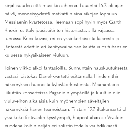
kirjallisuuden että musiikin aiheena. Lauantai 16.7. oli ajan
päivä, menneisyydestä matkattiin aina aikojen loppuun
Messiaenin kvartetossa. Teemaan sopi hyvin myös Garth
Knoxin esittely jousisoitinten historiasta, sillä vajaassa
tunnissa Knox kuvasi, miten yksinkertaisesta kaaresta ja
jänteestä edettiin eri kehitysvaiheiden kautta vuosituhansien
kuluessa nykyaikaiseen viuluun.
Toinen viikko alkoi fantasioilla. Sunnuntain hauskuutuksesta
vastasi loistokas Danel-kvartetti esittämällä Hindemithin
näkemyksen huonosta kylpyläorkesterista. Maanantaina
liikuttiin konserteissa Paganinin ympärillä ja kuultiin niin
viuluvelhon aikalaisia kuin myöhempien säveltäjien
näkemyksiä hänen teemoistaan. Tiistain 19.7. iltakonsertti oli
yksi koko festivaalin kysytyimpiä, huipentuihan se Vivaldin
Vuodenaikoihin neljän eri solistin todella vauhdikkaasti