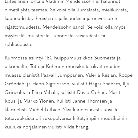
taiteellinen johtaja Vladimir Mendelssohn ei halunnut
nimetä yhtä teemaa. Se voisi olla Jumalasta, mielikuvista,
kauneudesta, ihmisten rajallisuudesta ja universumin
rajattomuudesta, Mendelssohn sanoi. Se voisi olla myös
myyteistä, muistoista, luonnosta, viisaudesta tai
rohkeudesta.
Kuhmossa esiintyi 180 huippumuusikkoa Suomesta ja
ulkomailta. Tuttuja Kuhmon muusikoita olivat muiden
muassa pianistit Paavali Jumppanen, Valeria Resjan, Roope
Gröndahl ja Henri Sigfridsson, viulistit Hagai Shaham, Ilja
Gringolts ja Elina Vähälä, sellistit David Cohen, Martti
Rousi ja Marko Ylönen, huilisti Janne Thomsen ja
klarinetisti Michel Lethiec. Yksi kiinnostavista uusista
tuttavuuksista oli sukupolvensa kiitetyimpiin muusikoihin
kuuluva norjalainen viulisti Vilde Frang.