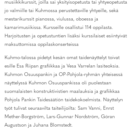
musiikkikurssit, joilla sai yksityisopetusta tai yhtyeopetusta
jo valmiille tai Kuhmossa perustettaville yhtyeille, sekä
mestarikurssit pianossa, viulussa, oboessa ja
kamarimusiikissa. Kursseille osallistui 114 oppilasta.
Harjoitusten ja opetustuntien lisäksi kurssilaiset esiintyivät
maksuttomissa oppilaskonserteissa
Kuhmo-talossa pidetyt kesän omat taidenäyttelyt toivat
esille Esa Riipan grafiikkaa ja Vesa Varrelan lasiteoksia.
Kuhmon Osuuspankin ja OP-Pohjola-ryhmän yhteisessä
näyttelyssä Kuhmon Osuuspankissa oli puolestaan
suomalaisten konstruktivistien maalauksia ja grafiikkaa
Pohjola Pankin Taidesäätiön taidekokoelmista. Näyttelyn
työt tulivat seuraavilta taiteilijoilta: Sam Vanni, Enrst
Mether-Borgström, Lars-Gunnar Nordström, Göran
Augustson ja Juhana Blomstedt.