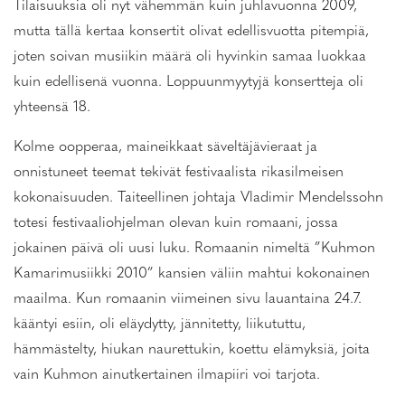
Tilaisuuksia oli nyt vähemmän kuin juhlavuonna 2009,
mutta tällä kertaa konsertit olivat edellisvuotta pitempiä,
joten soivan musiikin määrä oli hyvinkin samaa luokkaa
kuin edellisenä vuonna. Loppuunmyytyjä konsertteja oli
yhteensä 18.
Kolme oopperaa, maineikkaat säveltäjävieraat ja
onnistuneet teemat tekivät festivaalista rikasilmeisen
kokonaisuuden. Taiteellinen johtaja Vladimir Mendelssohn
totesi festivaaliohjelman olevan kuin romaani, jossa
jokainen päivä oli uusi luku. Romaanin nimeltä ”Kuhmon
Kamarimusiikki 2010” kansien väliin mahtui kokonainen
maailma. Kun romaanin viimeinen sivu lauantaina 24.7.
kääntyi esiin, oli eläydytty, jännitetty, liikututtu,
hämmästelty, hiukan naurettukin, koettu elämyksiä, joita
vain Kuhmon ainutkertainen ilmapiiri voi tarjota.