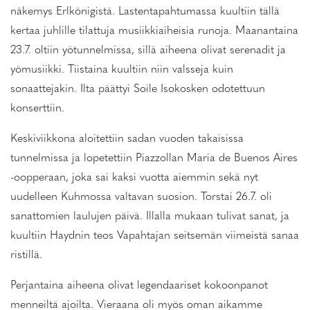
näkemys Erlkönigistä. Lastentapahtumassa kuultiin tällä
kertaa juhlille tilattuja musiikkiaiheisia runoja. Maanantaina
23.7. oltiin yötunnelmissa, sillä aiheena olivat serenadit ja
yömusiikki. Tiistaina kuultiin niin valsseja kuin
sonaattejakin. Ilta päättyi Soile Isokosken odotettuun
konserttiin.
Keskiviikkona aloitettiin sadan vuoden takaisissa
tunnelmissa ja lopetettiin Piazzollan Maria de Buenos Aires
-oopperaan, joka sai kaksi vuotta aiemmin sekä nyt
uudelleen Kuhmossa valtavan suosion. Torstai 26.7. oli
sanattomien laulujen päivä. Illalla mukaan tulivat sanat, ja
kuultiin Haydnin teos Vapahtajan seitsemän viimeistä sanaa
ristillä.
Perjantaina aiheena olivat legendaariset kokoonpanot
menneiltä ajoilta. Vieraana oli myös oman aikamme