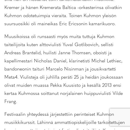
Kremer ja hänen Kremerata Baltica -orkesterinsa olivatkin
Kuhmon odotetuimpia vieraita. Toinen Kuhmon yleisön
suursuosikki oli maineikas Eric Ericsonin kamarikuoro.
Muusikoissa oli runsaasti myös muita tuttuja Kuhmon
taiteilijoita kuten alttoviulisti Yuval Gotlibovich, sellisti
Andreas Brantelid, huilisti Janne Thomsen, oboisti ja
kapellimestari Nicholas Daniel, klarinetisti Michel Lethiec,
bandoneonin taituri Marcelo Nisinman ja jousikvartetti
Meta4. Viulisteja oli juhlilla peräti 25 ja heidän joukossaan
olivat muiden muassa Pekka Kuusisto ja kesällä 2013 ensi
kertaa Kuhmossa soittanut norjalainen huippuviulisti Vilde
Frang.
Festivaalin yhteydessä järjestettiin perinteiset Kuhmon
musiikkikurssit. Lähinnä ammattiopiskelijoille tarkoitettujen