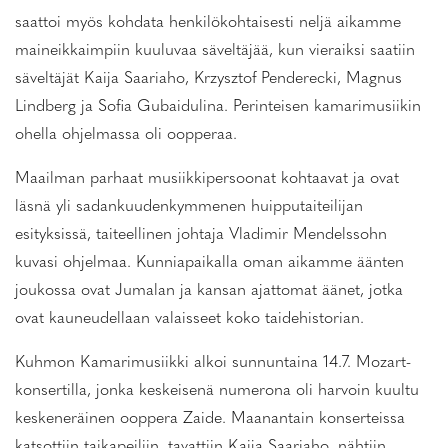
saattoi myös kohdata henkilökohtaisesti neljä aikamme
maineikkaimpiin kuuluvaa säveltäjää, kun vieraiksi saatiin
säveltäjät Kaija Saariaho, Krzysztof Penderecki, Magnus
Lindberg ja Sofia Gubaidulina. Perinteisen kamarimusiikin
ohella ohjelmassa oli oopperaa.
Maailman parhaat musiikkipersoonat kohtaavat ja ovat
läsnä yli sadankuudenkymmenen huipputaiteilijan
esityksissä, taiteellinen johtaja Vladimir Mendelssohn
kuvasi ohjelmaa. Kunniapaikalla oman aikamme äänten
joukossa ovat Jumalan ja kansan ajattomat äänet, jotka
ovat kauneudellaan valaisseet koko taidehistorian.
Kuhmon Kamarimusiikki alkoi sunnuntaina 14.7. Mozart-
konsertilla, jonka keskeisenä numerona oli harvoin kuultu
keskeneräinen ooppera Zaide. Maanantain konserteissa
katsottiin taikapeiliin, tavattiin Kaija Saariaho, nähtiin