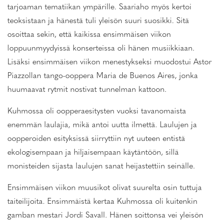
tarjoaman tematiikan ympärille. Saariaho myös kertoi
teoksistaan ja hänestä tuli yleisön suuri suosikki. Sitä
osoittaa sekin, että kaikissa ensimmäisen viikon
loppuunmyydyissä konserteissa oli hänen musiikkiaan.
Lisäksi ensimmäisen viikon menestykseksi muodostui Astor
Piazzollan tango-ooppera Maria de Buenos Aires, jonka
huumaavat rytmit nostivat tunnelman kattoon.
Kuhmossa oli oopperaesitysten vuoksi tavanomaista
enemmän laulajia, mikä antoi uutta ilmettä. Laulujen ja
oopperoiden esityksissä siirryttiin nyt uuteen entistä
ekologisempaan ja hiljaisempaan käytäntöön, sillä
monisteiden sijasta laulujen sanat heijastettiin seinälle.
Ensimmäisen viikon muusikot olivat suurelta osin tuttuja
taiteilijoita. Ensimmäistä kertaa Kuhmossa oli kuitenkin
gamban mestari Jordi Savall. Hänen soittonsa vei yleisön