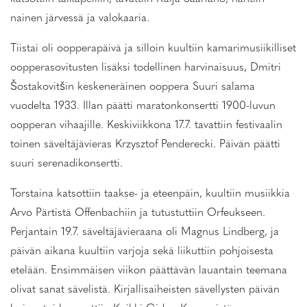
nainen järvessä ja valokaaria.
Tiistai oli oopperapäivä ja silloin kuultiin kamarimusiikilliset
oopperasovitusten lisäksi todellinen harvinaisuus, Dmitri
Šostakovitšin keskeneräinen ooppera Suuri salama
vuodelta 1933. Illan päätti maratonkonsertti 1900-luvun
oopperan vihaajille. Keskiviikkona 17.7. tavattiin festivaalin
toinen säveltäjävieras Krzysztof Penderecki. Päivän päätti
suuri serenadikonsertti.
Torstaina katsottiin taakse- ja eteenpäin, kuultiin musiikkia
Arvo Pärtistä Offenbachiin ja tutustuttiin Orfeukseen.
Perjantain 19.7. säveltäjävieraana oli Magnus Lindberg, ja
päivän aikana kuultiin varjoja sekä liikuttiin pohjoisesta
etelään. Ensimmäisen viikon päättävän lauantain teemana
olivat sanat sävelistä. Kirjallisaiheisten sävellysten päivän