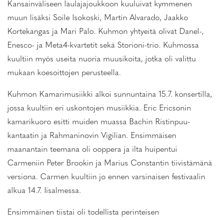
Kansainväliseen laulajajoukkoon kuuluivat kymmenen
muun lisäksi Soile Isokoski, Martin Alvarado, Jaakko
Kortekangas ja Mari Palo. Kuhmon yhtyeitä olivat Danel-,
Enesco- ja Meta4-kvartetit sekä Storioni-trio. Kuhmossa
kuultiin myös useita nuoria muusikoita, jotka oli valittu
mukaan koesoittojen perusteella.
Kuhmon Kamarimusiikki alkoi sunnuntaina 15.7. konsertilla,
jossa kuultiin eri uskontojen musiikkia. Eric Ericsonin
kamarikuoro esitti muiden muassa Bachin Ristinpuu-
kantaatin ja Rahmaninovin Vigilian. Ensimmäisen
maanantain teemana oli ooppera ja ilta huipentui
Carmeniin Peter Brookin ja Marius Constantin tiivistämänä
versiona. Carmen kuultiin jo ennen varsinaisen festivaalin
alkua 14.7. Iisalmessa.
Ensimmäinen tiistai oli todellista perinteisen