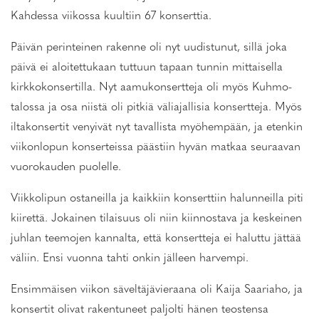
Kahdessa viikossa kuultiin 67 konserttia.
Päivän perinteinen rakenne oli nyt uudistunut, sillä joka
päivä ei aloitettukaan tuttuun tapaan tunnin mittaisella
kirkkokonsertilla. Nyt aamukonsertteja oli myös Kuhmo-
talossa ja osa niistä oli pitkiä väliajallisia konsertteja. Myös
iltakonsertit venyivät nyt tavallista myöhempään, ja etenkin
viikonlopun konserteissa päästiin hyvän matkaa seuraavan
vuorokauden puolelle.
Viikkolipun ostaneilla ja kaikkiin konserttiin halunneilla piti
kiirettä. Jokainen tilaisuus oli niin kiinnostava ja keskeinen
juhlan teemojen kannalta, että konsertteja ei haluttu jättää
väliin. Ensi vuonna tahti onkin jälleen harvempi.
Ensimmäisen viikon säveltäjävieraana oli Kaija Saariaho, ja
konsertit olivat rakentuneet paljolti hänen teostensa