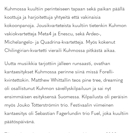
Kuhmossa kuultiin perinteiseen tapaan sekä paikan päällä
koottuja ja harjoitettuja yhtyeitä että vakinaisia
kokoonpanoja. Jousikvarteteista kuultiin tietenkin Kuhmon
vakiokvartetteja Meta4 ja Enescu, sekä Ardeo-,
Michelangelo- ja Quadrina-kvartetteja. Myös kokenut
Chilingirian-kvartetti vieraili Kuhmossa pitkästä aikaa.
Uutta musiikkia tarjottiin jälleen runsaasti, ovathan
kantaesitykset Kuhmossa perinne siinä missä Forelli-
kvintettokin. Matthew Whittallin teos pine tree, dreaming
oli osallistunut Kuhmon sävellyskilpailuun ja sai nyt
ensimmäisen esityksensä Suomessa. Kilpailusta oli peräisin
myös Jouko Tötterströmin trio. Festivaalin viimeinen
kantaesitys oli Sebastian Fagerlundin trio Fuel, joka kuultiin
päätöspäivänä.