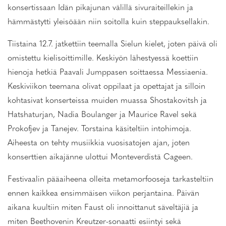
konsertissaan Idän pikajunan välillä sivuraiteillekin ja
hämmästytti yleisöään niin soitolla kuin steppauksellakin.
Tiistaina 12.7. jatkettiin teemalla Sielun kielet, joten päivä oli
omistettu kielisoittimille. Keskiyön lähestyessä koettiin
hienoja hetkiä Paavali Jumppasen soittaessa Messiaenia.
Keskiviikon teemana olivat oppilaat ja opettajat ja silloin
kohtasivat konserteissa muiden muassa Shostakovitsh ja
Hatshaturjan, Nadia Boulanger ja Maurice Ravel sekä
Prokofjev ja Tanejev. Torstaina käsiteltiin intohimoja.
Aiheesta on tehty musiikkia vuosisatojen ajan, joten
konserttien aikajänne ulottui Monteverdistä Cageen.
Festivaalin pääaiheena olleita metamorfooseja tarkasteltiin
ennen kaikkea ensimmäisen viikon perjantaina. Päivän
aikana kuultiin miten Faust oli innoittanut säveltäjiä ja
miten Beethovenin Kreutzer-sonaatti esiintyi sekä