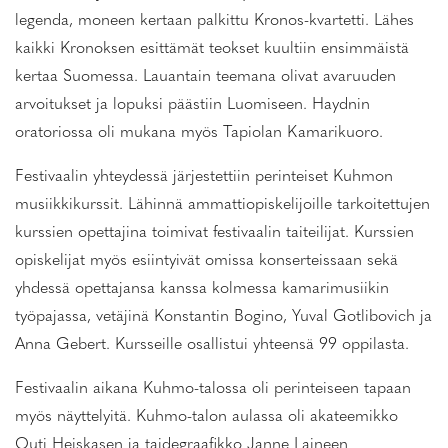
legenda, moneen kertaan palkittu Kronos-kvartetti. Lähes
kaikki Kronoksen esittämät teokset kuultiin ensimmäistä
kertaa Suomessa. Lauantain teemana olivat avaruuden
arvoitukset ja lopuksi päästiin Luomiseen. Haydnin
oratoriossa oli mukana myös Tapiolan Kamarikuoro.
Festivaalin yhteydessä järjestettiin perinteiset Kuhmon
musiikkikurssit. Lähinnä ammattiopiskelijoille tarkoitettujen
kurssien opettajina toimivat festivaalin taiteilijat. Kurssien
opiskelijat myös esiintyivät omissa konserteissaan sekä
yhdessä opettajansa kanssa kolmessa kamarimusiikin
työpajassa, vetäjinä Konstantin Bogino, Yuval Gotlibovich ja
Anna Gebert. Kursseille osallistui yhteensä 99 oppilasta.
Festivaalin aikana Kuhmo-talossa oli perinteiseen tapaan
myös näyttelyitä. Kuhmo-talon aulassa oli akateemikko
Outi Heiskasen ja taidegraafikko Janne Laineen