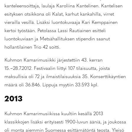
kanteleensoittaja, laulaja Karoliina Kantelinen. Kantelisen
esityksen otsikkona oli Kalat, karhut kankahilla, virret
vierailla vesillä. Lisäksi luontokuvaaja Kari Kemppainen
kertoi työstään. Petolassa Lassi Rautiainen esitteli
luontokuviaan ja Metsähallituksen stipendin saanut
hollantilainen Trio 42 soitti.
Kuhmon Kamarimusiikki järjestettiin 43. kerran
15.−28.7.2012. Festivaalin liittyi 107 tilaisuutta, joista
maksullisia oli 72 ja ilmaistilaisuuksia 35. Konserttikäyntien
määrä oli 36.846. Lippuja myytiin 33.593 kpl.
2013
Kuhmon Kamarimusiikissa kuultiin kesällä 2013
klassikkojen lisäksi erityisesti 1900-luvun ääniä, ja joukossa
oli monta aiemmin Suomessa esittämätöntä teosta. Yleisö