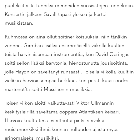
puoleksitoista tunniksi menneiden vuosisatojen tunnelmiin.
Konsertin jälkeen Savall tapasi yleisöä ja kertoi
musiikistaan.
Kuhmossa on aina ollut soitinerikoisuuksia, niin tänäkin
vuonna. Gamban lisäksi ensimmäisellä viikolla kuultiin
toista harvinaisempaa instrumenttia, kun David Geringas
soitti sellon lisäksi barytonia, hienostunutta jousisoitinta,
jolle Haydn on säveltänyt runsaasti. Toisella viikolla kuultiin
vieläkin harvinaisempaa herkkua, kun peräti kuusi ondes
martenot’ta soitti Messiaenin musiikkia.
Toisen viikon aloitti vaikuttavasti Viktor Ullmannin
keskitysleirillä säveltämä ooppera Atlantiksen keisari.
Harvoin kuultu teos osoittautui paitsi soivaksi
muistomerkiksi ihmiskunnan hulluuden ajasta myös
erinomaiseksi musiikiksi.