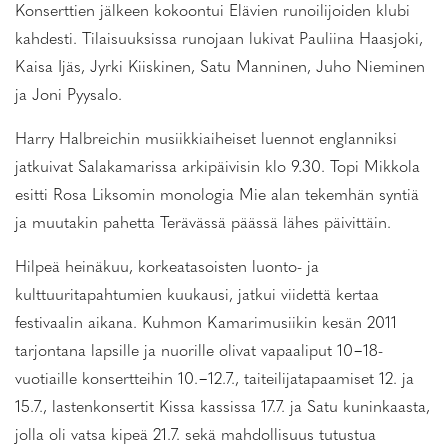
Konserttien jälkeen kokoontui Elävien runoilijoiden klubi
kahdesti. Tilaisuuksissa runojaan lukivat Pauliina Haasjoki,
Kaisa Ijäs, Jyrki Kiiskinen, Satu Manninen, Juho Nieminen
ja Joni Pyysalo.
Harry Halbreichin musiikkiaiheiset luennot englanniksi
jatkuivat Salakamarissa arkipäivisin klo 9.30. Topi Mikkola
esitti Rosa Liksomin monologia Mie alan tekemhän syntiä
ja muutakin pahetta Terävässä päässä lähes päivittäin.
Hilpeä heinäkuu, korkeatasoisten luonto- ja
kulttuuritapahtumien kuukausi, jatkui viidettä kertaa
festivaalin aikana. Kuhmon Kamarimusiikin kesän 2011
tarjontana lapsille ja nuorille olivat vapaaliput 10−18-
vuotiaille konsertteihin 10.−12.7., taiteilijatapaamiset 12. ja
15.7., lastenkonsertit Kissa kassissa 17.7. ja Satu kuninkaasta,
jolla oli vatsa kipeä 21.7. sekä mahdollisuus tutustua