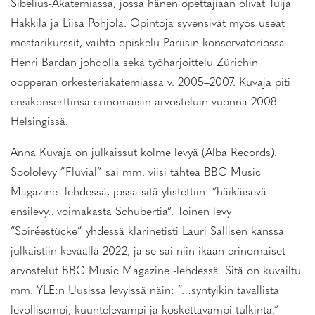
Sibelius-Akatemiassa, jossa hänen opettajiaan olivat Tuija
Hakkila ja Liisa Pohjola. Opintoja syvensivät myös useat
mestarikurssit, vaihto-opiskelu Pariisin konservatoriossa
Henri Bardan johdolla sekä työharjoittelu Zürichin
oopperan orkesteriakatemiassa v. 2005–2007. Kuvaja piti
ensikonserttinsa erinomaisin arvosteluin vuonna 2008
Helsingissä.
Anna Kuvaja on julkaissut kolme levyä (Alba Records).
Soololevy ”Fluvial” sai mm. viisi tähteä BBC Music
Magazine -lehdessä, jossa sitä ylistettiin: ”häikäisevä
ensilevy…voimakasta Schubertia”. Toinen levy
”Soiréestücke” yhdessä klarinetisti Lauri Sallisen kanssa
julkaistiin keväällä 2022, ja se sai niin ikään erinomaiset
arvostelut BBC Music Magazine -lehdessä. Sitä on kuvailtu
mm. YLE:n Uusissa levyissä näin: ”…syntyikin tavallista
levollisempi, kuuntelevampi ja koskettavampi tulkinta.”