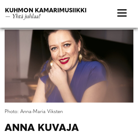
Siirry
KUHMON KAMARIMUSIIKKI
suoraan
— Yhtä juhlaa!
sisältöön
Photo: Anna-Maria Viksten
ANNA KUVAJA