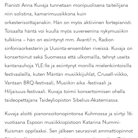
Pianisti Anna Kuvaja tunnetaan monipuolisena taiteilijana
niin solistina, kamarimuusikkona kuin
orkesterisoittajanakin. Hän on myös aktiivinen fortepianisti.
Toisaalta häntä voi kuulla myös suvereenina nykymusiikin
tulkkina – hän on esiintynyt mm. Avanti!:n, Radion
sinfoniaorkesterin ja Uusinta-ensemblen riveissä. Kuvaja on
konsertoinut sekä Suomessa että ulkomailla, tehnyt useita
kantanauhoja YLE:lle ja esiintynyt monilla mielenkiintoisilla
festivaaleilla, kuten Mäntän musiikkijuhlat, Crusell-viikko,
Vantaan BRQ-festivaali, Musiikin aika -festivaali ja
Hiljaisuus-festivaali. Kuvaja toimii konsertoimisen ohella
taideopettajana Taideyliopiston Sibelius-Akatemiassa.
Kuvaja aloitti pianonsoitonopintonsa Kuhmossa ja siirtyi 16-
vuotiaana Espoon musiikkiopistoon Katarina Nummi-
Kuisman oppilaaksi. Sen jälkeen seurasivat ammattiopinnot